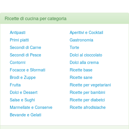
Ricette di cucina per categoria
Antipasti
Aperitivi e Cocktail
Primi piatti
Gastronomia
Secondi di Carne
Torte
Secondi di Pesce
Dolci al cioccolato
Contorni
Dolci alla crema
Focacce e Sformati
Ricette base
Brodi e Zuppe
Ricette sane
Frutta
Ricette per vegetariani
Dolci e Dessert
Ricette per bambini
Salse e Sughi
Ricette per diabetci
Marmellate e Conserve
Ricette afrodisiache
Bevande e Gelati