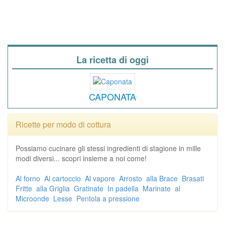
La ricetta di oggi
CAPONATA
Ricette per modo di cottura
Possiamo cucinare gli stessi ingredienti di stagione in mille
modi diversi... scopri insieme a noi come!
Al forno
Al cartoccio
Al vapore
Arrosto
alla Brace
Brasati
Fritte
alla Griglia
Gratinate
In padella
Marinate
al
Microonde
Lesse
Pentola a pressione