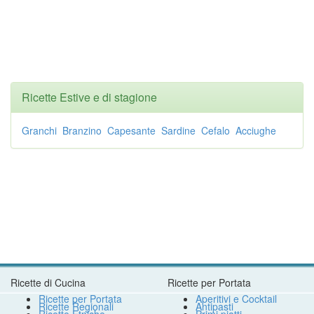
Ricette Estive e di stagione
Granchi
Branzino
Capesante
Sardine
Cefalo
Acciughe
Ricette di Cucina
Ricette per Portata
Ricette per Portata
Aperitivi e Cocktail
Ricette Regionali
Antipasti