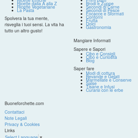
Ricette Etniche
Primi piatti
Ricette dalla A alla Z
Brodi e Zuppe
Ricette Vegetariane
Secondi di Carne
La Pasta
Secondi di Pesce
Focacce e Sformati
Contorni
Spolvera la tua mente,
Frutta
Dolci
risveglia i tuoi sensi. La vita ha
Gastronomia
tutto un altro gusto!
Mangiare Informati
Sapere e Sapori
Cibo e Consigli
Cibo e Curiosità
Blog
Saper fare
Modi di cottura
Bevande e Gelati
Marmellate e Conserve
Salse
Tisane e Infusi
Curarsi con le erbe
Buoneforchette.com
Contattaci
Note Legali
Privacy & Cookies
Links
Select Language
▼