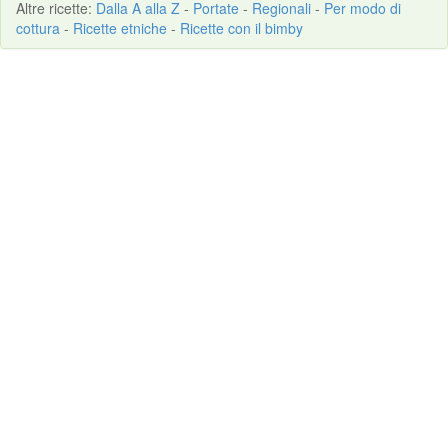
Altre
ricette
:
Dalla A alla Z
-
Portate
-
Regionali
-
Per modo di
cottura
-
Ricette etniche
-
Ricette con il bimby