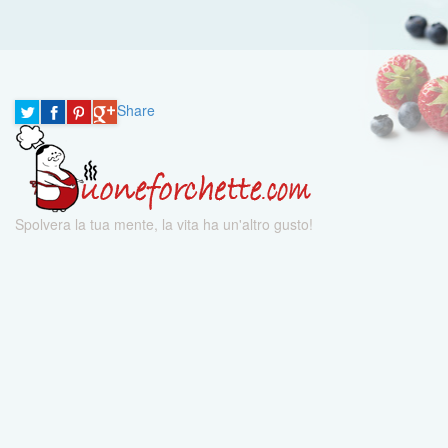
Share
Spolvera la tua mente, la vita ha un'altro gusto!