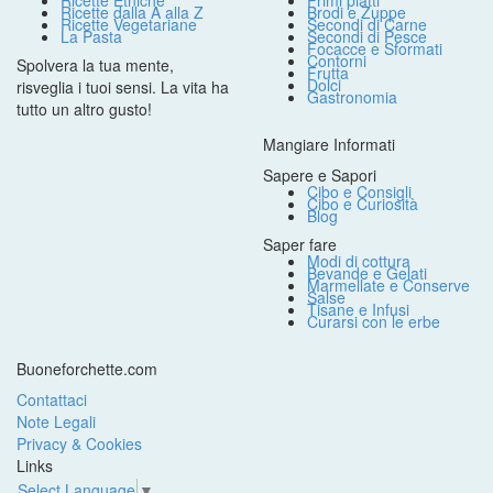
Ricette Etniche
Primi piatti
Ricette dalla A alla Z
Brodi e Zuppe
Ricette Vegetariane
Secondi di Carne
La Pasta
Secondi di Pesce
Focacce e Sformati
Contorni
Spolvera la tua mente,
Frutta
Dolci
risveglia i tuoi sensi. La vita ha
Gastronomia
tutto un altro gusto!
Mangiare Informati
Sapere e Sapori
Cibo e Consigli
Cibo e Curiosità
Blog
Saper fare
Modi di cottura
Bevande e Gelati
Marmellate e Conserve
Salse
Tisane e Infusi
Curarsi con le erbe
Buoneforchette.com
Contattaci
Note Legali
Privacy & Cookies
Links
Select Language
▼