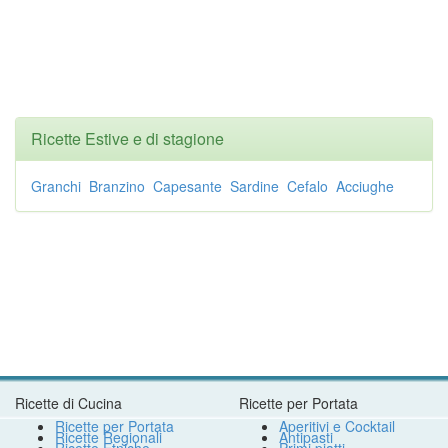
Ricette Estive e di stagione
Granchi
Branzino
Capesante
Sardine
Cefalo
Acciughe
Ricette di Cucina
Ricette per Portata
Ricette per Portata
Aperitivi e Cocktail
Ricette Regionali
Antipasti