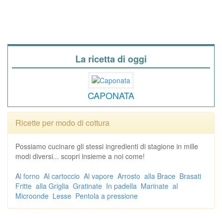
La ricetta di oggi
CAPONATA
Ricette per modo di cottura
Possiamo cucinare gli stessi ingredienti di stagione in mille
modi diversi... scopri insieme a noi come!
Al forno
Al cartoccio
Al vapore
Arrosto
alla Brace
Brasati
Fritte
alla Griglia
Gratinate
In padella
Marinate
al
Microonde
Lesse
Pentola a pressione