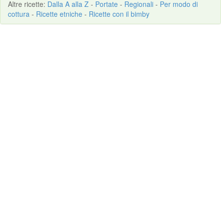
Altre
ricette
:
Dalla A alla Z
-
Portate
-
Regionali
-
Per modo di
cottura
-
Ricette etniche
-
Ricette con il bimby