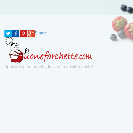
Share
Spolvera la tua mente, la vita ha un'altro gusto!