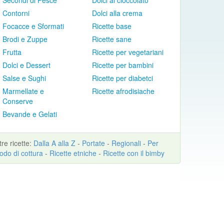
Secondi di Pesce
Dolci al cioccolato
Contorni
Dolci alla crema
Focacce e Sformati
Ricette base
Brodi e Zuppe
Ricette sane
Frutta
Ricette per vegetariani
Dolci e Dessert
Ricette per bambini
Salse e Sughi
Ricette per diabetci
Marmellate e
Ricette afrodisiache
Conserve
Bevande e Gelati
ltre
ricette
:
Dalla A alla Z
-
Portate
-
Regionali
-
Per
odo di cottura
-
Ricette etniche
-
Ricette con il bimby