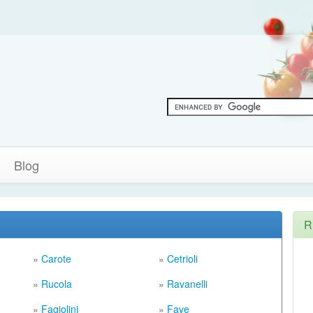
Blog
R
»
Carote
»
Cetrioli
»
Rucola
»
Ravanelli
»
Fagiolini
»
Fave