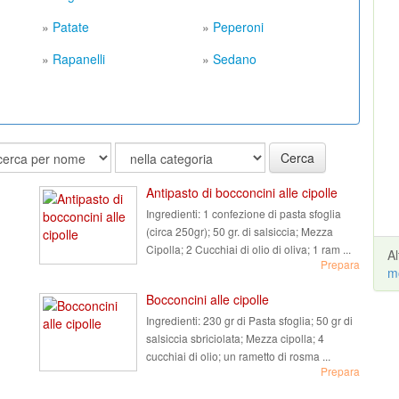
»
Patate
»
Peperoni
»
Rapanelli
»
Sedano
Cerca
Antipasto di bocconcini alle cipolle
Ingredienti:
1 confezione di pasta sfoglia
(circa 250gr); 50 gr. di salsiccia; Mezza
Cipolla; 2 Cucchiai di olio di oliva; 1 ram ...
A
Prepara
m
Bocconcini alle cipolle
Ingredienti:
230 gr di Pasta sfoglia; 50 gr di
salsiccia sbriciolata; Mezza cipolla; 4
cucchiai di olio; un rametto di rosma ...
Prepara