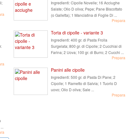
i;
Ingredienti:
Cipolle Novelle; 16 Acciughe
Salate; Olio D oliva; Pepe; Pane Biscottato
ara
(o Galletta); 1 Manciatina di Foglie Di ...
Prepara
Torta di cipolle - variante 3
Ingredienti:
400 gr. di Pasta Frolla
r.
Surgelata; 800 gr. di Cipolle; 2 Cucchiai di
Farina; 2 Uova; 100 gr. di Burro; 2 Cucchi ...
Prepara
ara
Panini alle cipolle
Ingredienti:
500 gr. di Pasta Di Pane; 2
Cipolle; 1 Rametto di Salvia; 1 Tuorlo D
uovo; Olio D oliva; Sale ...
Prepara
o
...
ara