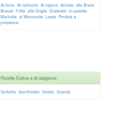
Al forno
Al cartoccio
Al vapore
Arrosto
alla Brace
Brasati
Fritte
alla Griglia
Gratinate
In padella
Marinate
al Microonde
Lesse
Pentola a
pressione
Ricette Estive e di stagione
Sorbetto
Semifreddo
Gelato
Granita