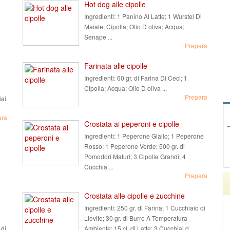
Hot dog alle cipolle
Ingredienti:
1 Panino Al Latte; 1 Wurstel Di
Maiale; Cipolla; Olio D oliva; Acqua;
Senape ...
Prepara
Farinata alle cipolle
Ingredienti:
60 gr. di Farina Di Ceci; 1
Cipolla; Acqua; Olio D oliva ...
Prepara
iai
ara
Crostata ai peperoni e cipolle
Ingredienti:
1 Peperone Giallo; 1 Peperone
Rosso; 1 Peperone Verde; 500 gr. di
Pomodori Maturi; 3 Cipolle Grandi; 4
Cucchia ...
Prepara
Crostata alle cipolle e zucchine
Ingredienti:
250 gr. di Farina; 1 Cucchiaio di
Lievito; 30 gr. di Burro A Temperatura
 di
Ambiente; 15 cl. di Latte; 3 Cucchiai d ...