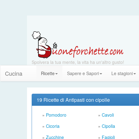
Spolvera la tua mente, la vita ha un'altro gusto!
Cucina
Ricette
Sapere e Sapori
Le stagioni
19 Ricette di Antipasti con cipolle
»
Pomodoro
»
Cavoli
»
Cicoria
»
Cipolla
»
Zucchine
»
Fagioli