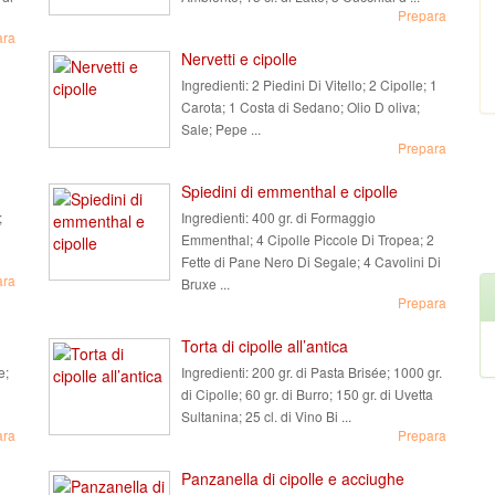
Prepara
ara
Nervetti e cipolle
Ingredienti:
2 Piedini Di Vitello; 2 Cipolle; 1
Carota; 1 Costa di Sedano; Olio D oliva;
Sale; Pepe ...
Prepara
Spiedini di emmenthal e cipolle
;
Ingredienti:
400 gr. di Formaggio
Emmenthal; 4 Cipolle Piccole Di Tropea; 2
Fette di Pane Nero Di Segale; 4 Cavolini Di
ara
Bruxe ...
Prepara
Torta di cipolle all’antica
e;
Ingredienti:
200 gr. di Pasta Brisée; 1000 gr.
di Cipolle; 60 gr. di Burro; 150 gr. di Uvetta
Sultanina; 25 cl. di Vino Bi ...
ara
Prepara
Panzanella di cipolle e acciughe