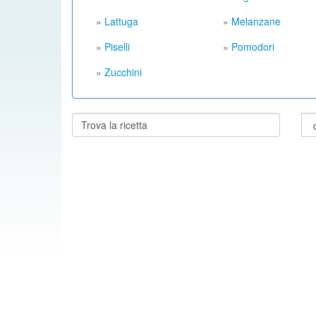
»
Lattuga
»
Melanzane
»
Piselli
»
Pomodori
»
Zucchini
Cerca