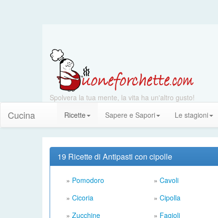
Spolvera la tua mente, la vita ha un'altro gusto!
Cucina
Ricette
Sapere e Sapori
Le stagioni
19 Ricette di Antipasti con cipolle
»
Pomodoro
»
Cavoli
»
Cicoria
»
Cipolla
»
Zucchine
»
Fagioli