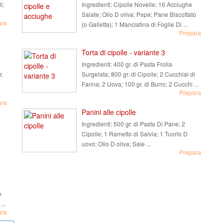
i;
Ingredienti:
Cipolle Novelle; 16 Acciughe
Salate; Olio D oliva; Pepe; Pane Biscottato
ara
(o Galletta); 1 Manciatina di Foglie Di ...
Prepara
Torta di cipolle - variante 3
Ingredienti:
400 gr. di Pasta Frolla
r.
Surgelata; 800 gr. di Cipolle; 2 Cucchiai di
Farina; 2 Uova; 100 gr. di Burro; 2 Cucchi ...
Prepara
ara
Panini alle cipolle
Ingredienti:
500 gr. di Pasta Di Pane; 2
Cipolle; 1 Rametto di Salvia; 1 Tuorlo D
uovo; Olio D oliva; Sale ...
Prepara
o
...
ara