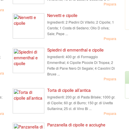
Prepara
ara
Nervetti e cipolle
Ingredienti:
2 Piedini Di Vitello; 2 Cipolle; 1
Carota; 1 Costa di Sedano; Olio D oliva;
Sale; Pepe ...
Prepara
Spiedini di emmenthal e cipolle
;
Ingredienti:
400 gr. di Formaggio
Emmenthal; 4 Cipolle Piccole Di Tropea; 2
Fette di Pane Nero Di Segale; 4 Cavolini Di
ara
Bruxe ...
Prepara
Torta di cipolle all’antica
e;
Ingredienti:
200 gr. di Pasta Brisée; 1000 gr.
di Cipolle; 60 gr. di Burro; 150 gr. di Uvetta
Sultanina; 25 cl. di Vino Bi ...
ara
Prepara
Panzanella di cipolle e acciughe