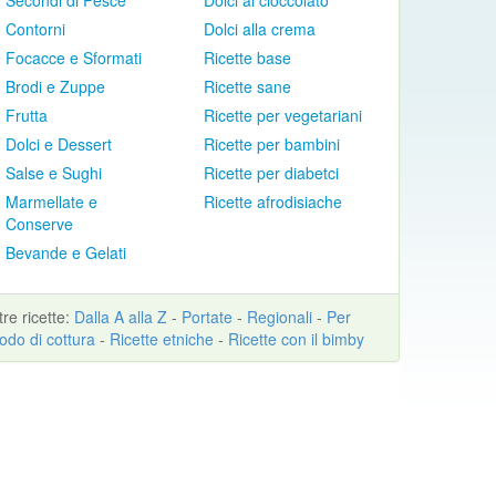
Secondi di Pesce
Dolci al cioccolato
Contorni
Dolci alla crema
Focacce e Sformati
Ricette base
Brodi e Zuppe
Ricette sane
Frutta
Ricette per vegetariani
Dolci e Dessert
Ricette per bambini
Salse e Sughi
Ricette per diabetci
Marmellate e
Ricette afrodisiache
Conserve
Bevande e Gelati
ltre
ricette
:
Dalla A alla Z
-
Portate
-
Regionali
-
Per
odo di cottura
-
Ricette etniche
-
Ricette con il bimby