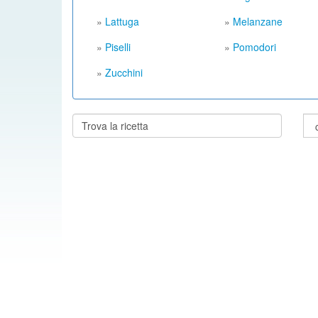
»
Lattuga
»
Melanzane
»
Piselli
»
Pomodori
»
Zucchini
Cerca