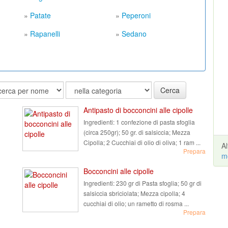
»
Patate
»
Peperoni
»
Rapanelli
»
Sedano
Cerca
Antipasto di bocconcini alle cipolle
Ingredienti:
1 confezione di pasta sfoglia
(circa 250gr); 50 gr. di salsiccia; Mezza
Cipolla; 2 Cucchiai di olio di oliva; 1 ram ...
A
Prepara
m
Bocconcini alle cipolle
Ingredienti:
230 gr di Pasta sfoglia; 50 gr di
salsiccia sbriciolata; Mezza cipolla; 4
cucchiai di olio; un rametto di rosma ...
Prepara