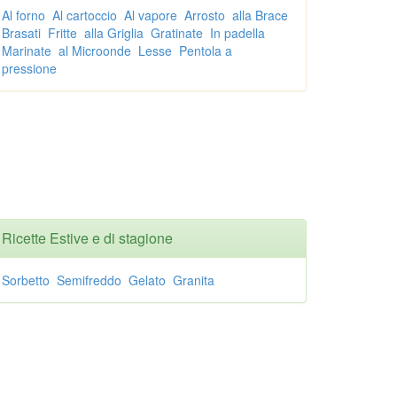
Al forno
Al cartoccio
Al vapore
Arrosto
alla Brace
Brasati
Fritte
alla Griglia
Gratinate
In padella
Marinate
al Microonde
Lesse
Pentola a
pressione
Ricette Estive e di stagione
Sorbetto
Semifreddo
Gelato
Granita