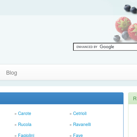
Blog
R
»
Carote
»
Cetrioli
»
Rucola
»
Ravanelli
»
Fagiolini
»
Fave