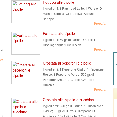
Hot dog alle cipolle
Ingredienti:
1 Panino Al Latte; 1 Wurstel Di
Maiale; Cipolla; Olio D oliva; Acqua;
Senape ...
Prepara
Farinata alle cipolle
Ingredienti:
60 gr. di Farina Di Ceci; 1
Cipolla; Acqua; Olio D oliva ...
Prepara
iai
ara
Crostata ai peperoni e cipolle
Ingredienti:
1 Peperone Giallo; 1 Peperone
Rosso; 1 Peperone Verde; 500 gr. di
Pomodori Maturi; 3 Cipolle Grandi; 4
Cucchia ...
Prepara
Crostata alle cipolle e zucchine
Ingredienti:
250 gr. di Farina; 1 Cucchiaio di
Lievito; 30 gr. di Burro A Temperatura
 di
Ambiente; 15 cl. di Latte; 3 Cucchiai d ...