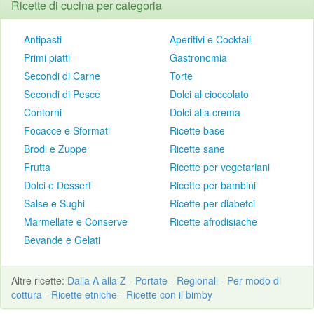
Ricette di cucina per categoria
Antipasti
Aperitivi e Cocktail
Primi piatti
Gastronomia
Secondi di Carne
Torte
Secondi di Pesce
Dolci al cioccolato
Contorni
Dolci alla crema
Focacce e Sformati
Ricette base
Brodi e Zuppe
Ricette sane
Frutta
Ricette per vegetariani
Dolci e Dessert
Ricette per bambini
Salse e Sughi
Ricette per diabetci
Marmellate e Conserve
Ricette afrodisiache
Bevande e Gelati
Altre
ricette
:
Dalla A alla Z
-
Portate
-
Regionali
-
Per modo di
cottura
-
Ricette etniche
-
Ricette con il bimby