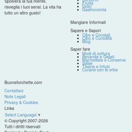
Spolvera la tua mente,
Frutta
Dolci
risveglia i tuoi sensi. La vita ha
Gastronomia
tutto un altro gusto!
Mangiare Informati
Sapere e Sapori
Cibo e Consigli
Cibo e Curiosità
Blog
Saper fare
Modi di cottura
Bevande e Gelati
Marmellate e Conserve
Salse
Tisane e Infusi
Curarsi con le erbe
Buoneforchette.com
Contattaci
Note Legali
Privacy & Cookies
Links
Select Language
▼
© Copyright 2007-2026
Tutti i diritti riservati