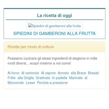
La ricetta di oggi
SPIEDINI DI GAMBERONI ALLA FRUTTA
Ricette per modo di cottura
Possiamo cucinare gli stessi ingredienti di stagione in mille
modi diversi... scopri insieme a noi come!
Al forno
Al cartoccio
Al vapore
Arrosto
alla Brace
Brasati
Fritte
alla Griglia
Gratinate
In padella
Marinate
al
Microonde
Lesse
Pentola a pressione