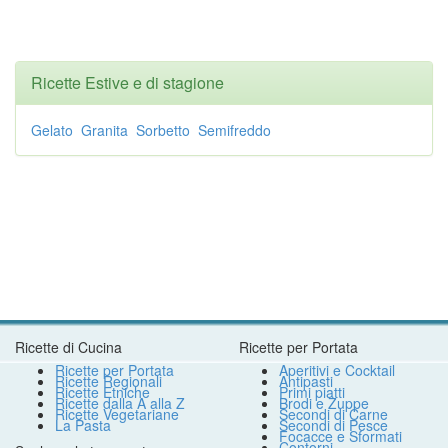
Ricette Estive e di stagione
Gelato
Granita
Sorbetto
Semifreddo
Ricette di Cucina
Ricette per Portata
Ricette per Portata
Aperitivi e Cocktail
Ricette Regionali
Antipasti
Ricette Etniche
Primi piatti
Ricette dalla A alla Z
Brodi e Zuppe
Ricette Vegetariane
Secondi di Carne
La Pasta
Secondi di Pesce
Focacce e Sformati
Contorni