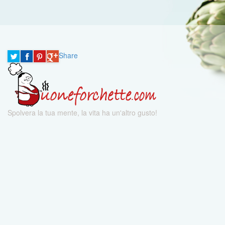
Share
Spolvera la tua mente, la vita ha un'altro gusto!