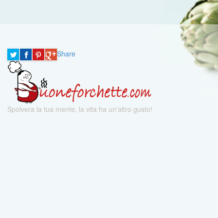
Share
Spolvera la tua mente, la vita ha un'altro gusto!