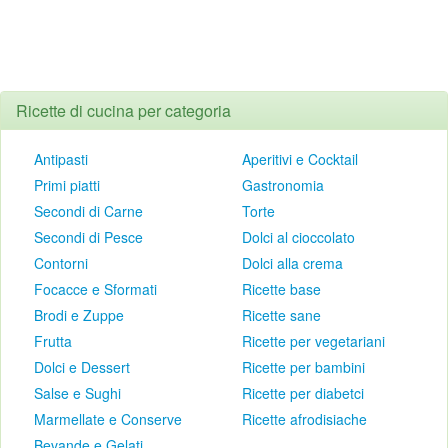
Ricette di cucina per categoria
Antipasti
Aperitivi e Cocktail
Primi piatti
Gastronomia
Secondi di Carne
Torte
Secondi di Pesce
Dolci al cioccolato
Contorni
Dolci alla crema
Focacce e Sformati
Ricette base
Brodi e Zuppe
Ricette sane
Frutta
Ricette per vegetariani
Dolci e Dessert
Ricette per bambini
Salse e Sughi
Ricette per diabetci
Marmellate e Conserve
Ricette afrodisiache
Bevande e Gelati