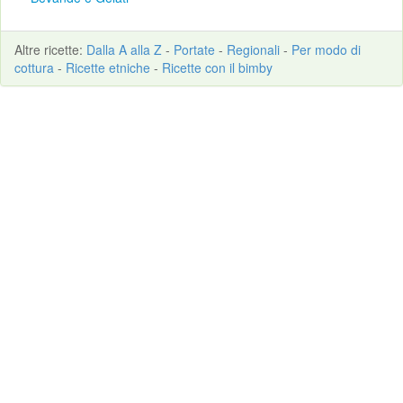
Altre
ricette
:
Dalla A alla Z
-
Portate
-
Regionali
-
Per modo di
cottura
-
Ricette etniche
-
Ricette con il bimby