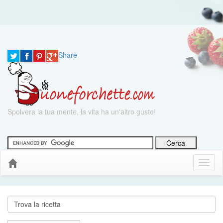
Share
Spolvera la tua mente, la vita ha un'altro gusto!
Menu
Down
Cerca