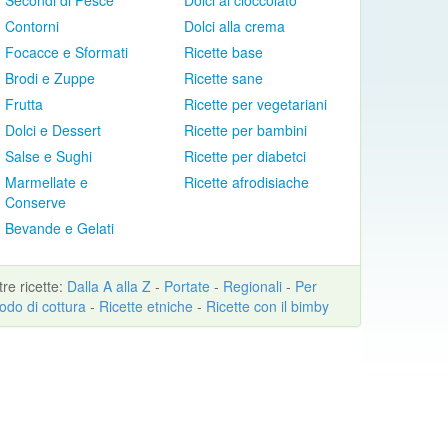
Secondi di Pesce
Dolci al cioccolato
Contorni
Dolci alla crema
Focacce e Sformati
Ricette base
Brodi e Zuppe
Ricette sane
Frutta
Ricette per vegetariani
Dolci e Dessert
Ricette per bambini
Salse e Sughi
Ricette per diabetci
Marmellate e
Ricette afrodisiache
Conserve
Bevande e Gelati
ltre
ricette
:
Dalla A alla Z
-
Portate
-
Regionali
-
Per
odo di cottura
-
Ricette etniche
-
Ricette con il bimby