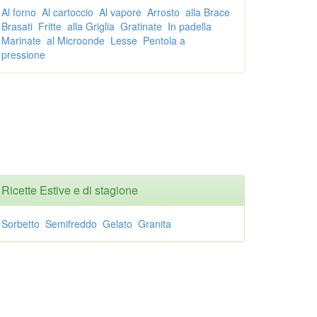
Al forno
Al cartoccio
Al vapore
Arrosto
alla Brace
Brasati
Fritte
alla Griglia
Gratinate
In padella
Marinate
al Microonde
Lesse
Pentola a
pressione
Ricette Estive e di stagione
Sorbetto
Semifreddo
Gelato
Granita