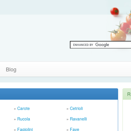
Blog
R
»
Carote
»
Cetrioli
»
Rucola
»
Ravanelli
»
Fagiolini
»
Fave