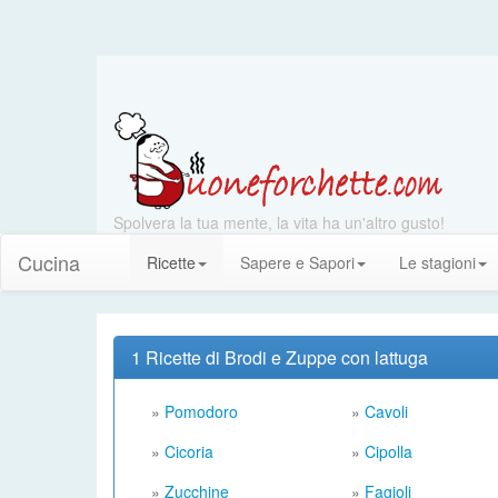
Spolvera la tua mente, la vita ha un'altro gusto!
Cucina
Ricette
Sapere e Sapori
Le stagioni
1 Ricette di Brodi e Zuppe con lattuga
»
Pomodoro
»
Cavoli
»
Cicoria
»
Cipolla
»
Zucchine
»
Fagioli