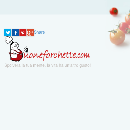
Share
Spolvera la tua mente, la vita ha un'altro gusto!