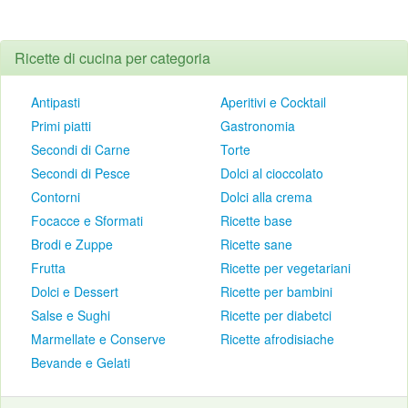
Ricette di cucina per categoria
Antipasti
Aperitivi e Cocktail
Primi piatti
Gastronomia
Secondi di Carne
Torte
Secondi di Pesce
Dolci al cioccolato
Contorni
Dolci alla crema
Focacce e Sformati
Ricette base
Brodi e Zuppe
Ricette sane
Frutta
Ricette per vegetariani
Dolci e Dessert
Ricette per bambini
Salse e Sughi
Ricette per diabetci
Marmellate e Conserve
Ricette afrodisiache
Bevande e Gelati