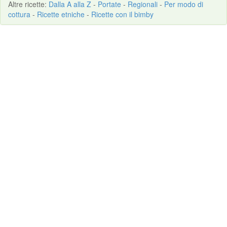
Altre
ricette
:
Dalla A alla Z
-
Portate
-
Regionali
-
Per modo di
cottura
-
Ricette etniche
-
Ricette con il bimby