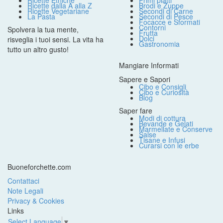
Ricette Etniche
Primi piatti
Ricette dalla A alla Z
Brodi e Zuppe
Ricette Vegetariane
Secondi di Carne
La Pasta
Secondi di Pesce
Focacce e Sformati
Contorni
Spolvera la tua mente,
Frutta
Dolci
risveglia i tuoi sensi. La vita ha
Gastronomia
tutto un altro gusto!
Mangiare Informati
Sapere e Sapori
Cibo e Consigli
Cibo e Curiosità
Blog
Saper fare
Modi di cottura
Bevande e Gelati
Marmellate e Conserve
Salse
Tisane e Infusi
Curarsi con le erbe
Buoneforchette.com
Contattaci
Note Legali
Privacy & Cookies
Links
Select Language
▼