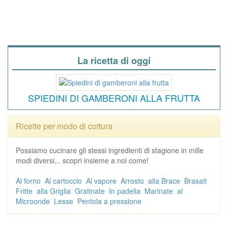
La ricetta di oggi
SPIEDINI DI GAMBERONI ALLA FRUTTA
Ricette per modo di cottura
Possiamo cucinare gli stessi ingredienti di stagione in mille
modi diversi... scopri insieme a noi come!
Al forno
Al cartoccio
Al vapore
Arrosto
alla Brace
Brasati
Fritte
alla Griglia
Gratinate
In padella
Marinate
al
Microonde
Lesse
Pentola a pressione