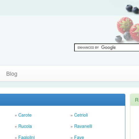
Blog
R
»
Carote
»
Cetrioli
»
Rucola
»
Ravanelli
»
Fagiolini
»
Fave