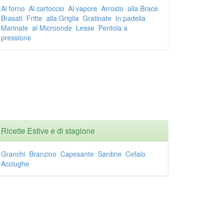
Al forno
Al cartoccio
Al vapore
Arrosto
alla Brace
Brasati
Fritte
alla Griglia
Gratinate
In padella
Marinate
al Microonde
Lesse
Pentola a
pressione
Ricette Estive e di stagione
Granchi
Branzino
Capesante
Sardine
Cefalo
Acciughe