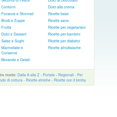
Secondi di Pesce
Dolci al cioccolato
Contorni
Dolci alla crema
Focacce e Sformati
Ricette base
Brodi e Zuppe
Ricette sane
Frutta
Ricette per vegetariani
Dolci e Dessert
Ricette per bambini
Salse e Sughi
Ricette per diabetci
Marmellate e
Ricette afrodisiache
Conserve
Bevande e Gelati
ltre
ricette
:
Dalla A alla Z
-
Portate
-
Regionali
-
Per
odo di cottura
-
Ricette etniche
-
Ricette con il bimby