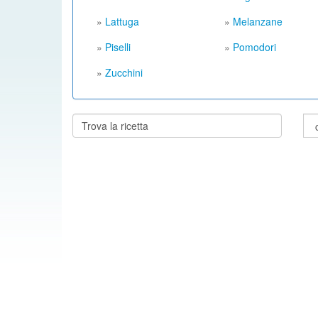
»
Lattuga
»
Melanzane
»
Piselli
»
Pomodori
»
Zucchini
Cerca