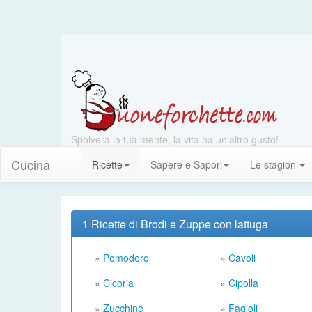
Spolvera la tua mente, la vita ha un'altro gusto!
Cucina
Ricette
Sapere e Sapori
Le stagioni
1 Ricette di Brodi e Zuppe con lattuga
»
Pomodoro
»
Cavoli
»
Cicoria
»
Cipolla
»
Zucchine
»
Fagioli