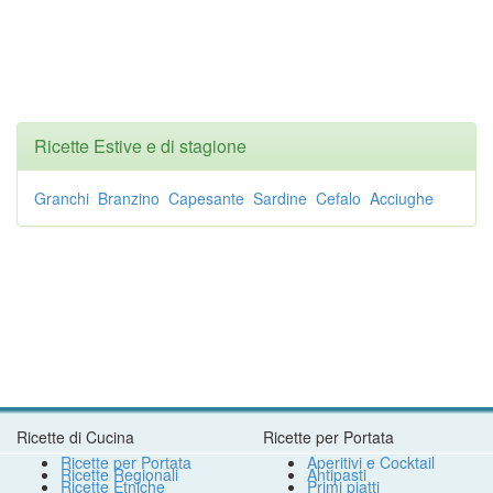
Ricette Estive e di stagione
Granchi
Branzino
Capesante
Sardine
Cefalo
Acciughe
Ricette di Cucina
Ricette per Portata
Ricette per Portata
Aperitivi e Cocktail
Ricette Regionali
Antipasti
Ricette Etniche
Primi piatti