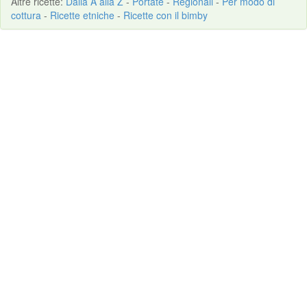
Altre
ricette
:
Dalla A alla Z
-
Portate
-
Regionali
-
Per modo di
cottura
-
Ricette etniche
-
Ricette con il bimby