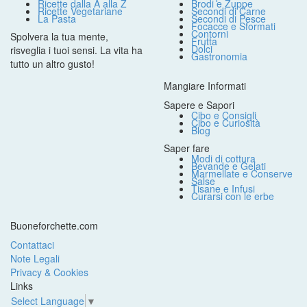
Ricette dalla A alla Z
Brodi e Zuppe
Ricette Vegetariane
Secondi di Carne
La Pasta
Secondi di Pesce
Focacce e Sformati
Contorni
Spolvera la tua mente,
Frutta
Dolci
risveglia i tuoi sensi. La vita ha
Gastronomia
tutto un altro gusto!
Mangiare Informati
Sapere e Sapori
Cibo e Consigli
Cibo e Curiosità
Blog
Saper fare
Modi di cottura
Bevande e Gelati
Marmellate e Conserve
Salse
Tisane e Infusi
Curarsi con le erbe
Buoneforchette.com
Contattaci
Note Legali
Privacy & Cookies
Links
Select Language
▼