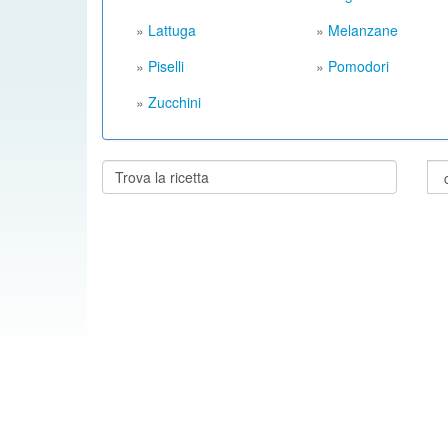
»
Lattuga
»
Melanzane
»
Piselli
»
Pomodori
»
Zucchini
Cerca