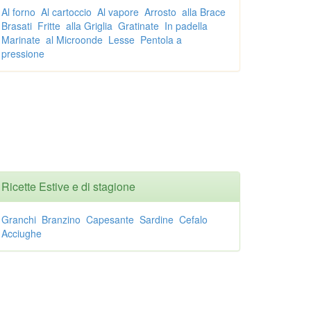
Al forno
Al cartoccio
Al vapore
Arrosto
alla Brace
Brasati
Fritte
alla Griglia
Gratinate
In padella
Marinate
al Microonde
Lesse
Pentola a
pressione
Ricette Estive e di stagione
Granchi
Branzino
Capesante
Sardine
Cefalo
Acciughe