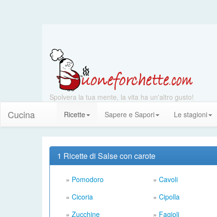
Spolvera la tua mente, la vita ha un'altro gusto!
Cucina
Ricette
Sapere e Sapori
Le stagioni
1 Ricette di Salse con carote
»
Pomodoro
»
Cavoli
»
Cicoria
»
Cipolla
»
Zucchine
»
Fagioli