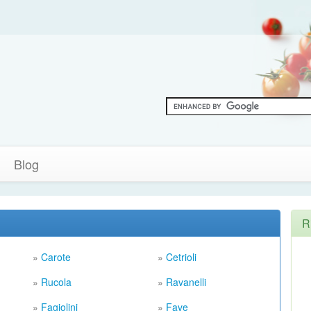
Blog
R
»
Carote
»
Cetrioli
»
Rucola
»
Ravanelli
»
Fagiolini
»
Fave