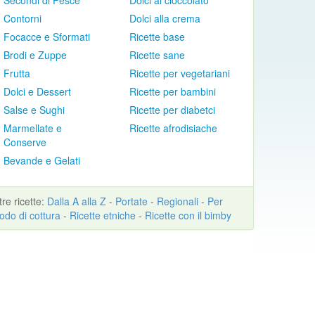
Secondi di Pesce
Dolci al cioccolato
Contorni
Dolci alla crema
Focacce e Sformati
Ricette base
Brodi e Zuppe
Ricette sane
Frutta
Ricette per vegetariani
Dolci e Dessert
Ricette per bambini
Salse e Sughi
Ricette per diabetci
Marmellate e
Ricette afrodisiache
Conserve
Bevande e Gelati
ltre
ricette
:
Dalla A alla Z
-
Portate
-
Regionali
-
Per
odo di cottura
-
Ricette etniche
-
Ricette con il bimby