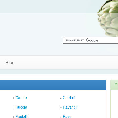
Blog
R
»
Carote
»
Cetrioli
»
Rucola
»
Ravanelli
»
Fagiolini
»
Fave