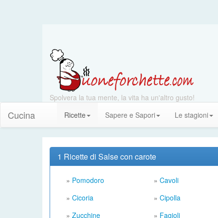
Spolvera la tua mente, la vita ha un'altro gusto!
Cucina
Ricette
Sapere e Sapori
Le stagioni
1 Ricette di Salse con carote
»
Pomodoro
»
Cavoli
»
Cicoria
»
Cipolla
»
Zucchine
»
Fagioli