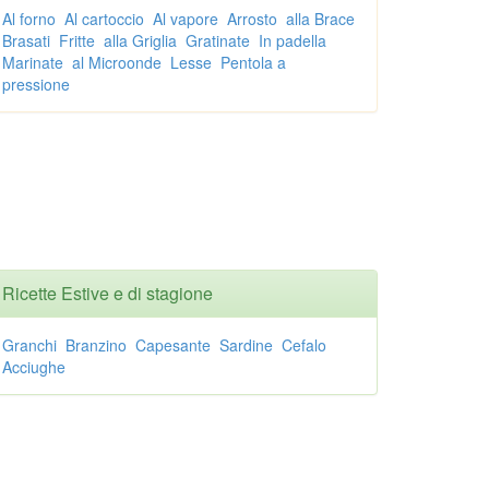
Al forno
Al cartoccio
Al vapore
Arrosto
alla Brace
Brasati
Fritte
alla Griglia
Gratinate
In padella
Marinate
al Microonde
Lesse
Pentola a
pressione
Ricette Estive e di stagione
Granchi
Branzino
Capesante
Sardine
Cefalo
Acciughe