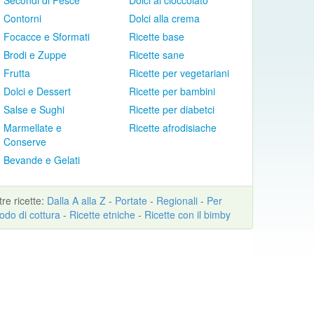
Secondi di Pesce
Dolci al cioccolato
Contorni
Dolci alla crema
Focacce e Sformati
Ricette base
Brodi e Zuppe
Ricette sane
Frutta
Ricette per vegetariani
Dolci e Dessert
Ricette per bambini
Salse e Sughi
Ricette per diabetci
Marmellate e
Ricette afrodisiache
Conserve
Bevande e Gelati
ltre
ricette
:
Dalla A alla Z
-
Portate
-
Regionali
-
Per
odo di cottura
-
Ricette etniche
-
Ricette con il bimby