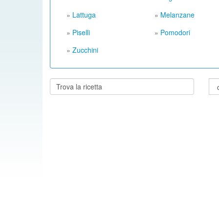
»
Lattuga
»
Melanzane
»
Piselli
»
Pomodori
»
Zucchini
Cerca