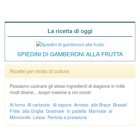
La ricetta di oggi
SPIEDINI DI GAMBERONI ALLA FRUTTA
Ricette per modo di cottura
Possiamo cucinare gli stessi ingredienti di stagione in mille
modi diversi... scopri insieme a noi come!
Al forno
Al cartoccio
Al vapore
Arrosto
alla Brace
Brasati
Fritte
alla Griglia
Gratinate
In padella
Marinate
al
Microonde
Lesse
Pentola a pressione