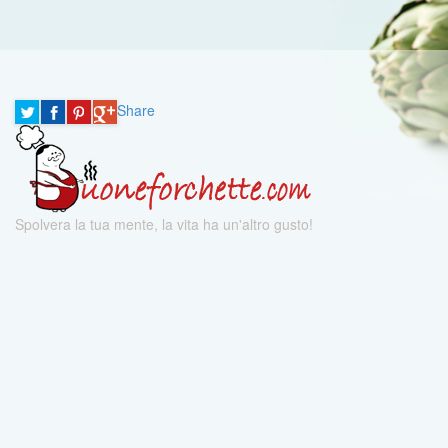
Share
Spolvera la tua mente, la vita ha un'altro gusto!