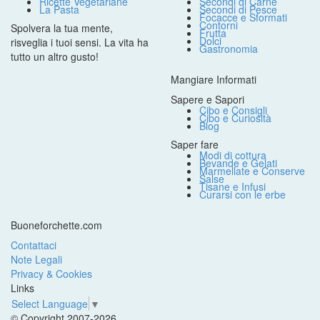
Ricette Vegetariane
Secondi di Carne
La Pasta
Secondi di Pesce
Focacce e Sformati
Contorni
Spolvera la tua mente,
Frutta
Dolci
risveglia i tuoi sensi. La vita ha
Gastronomia
tutto un altro gusto!
Mangiare Informati
Sapere e Sapori
Cibo e Consigli
Cibo e Curiosità
Blog
Saper fare
Modi di cottura
Bevande e Gelati
Marmellate e Conserve
Salse
Tisane e Infusi
Curarsi con le erbe
Buoneforchette.com
Contattaci
Note Legali
Privacy & Cookies
Links
Select Language
▼
© Copyright 2007-2026