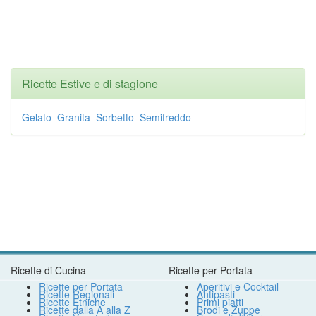
Ricette Estive e di stagione
Gelato
Granita
Sorbetto
Semifreddo
Ricette di Cucina
Ricette per Portata
Ricette per Portata
Aperitivi e Cocktail
Ricette Regionali
Antipasti
Ricette Etniche
Primi piatti
Ricette dalla A alla Z
Brodi e Zuppe