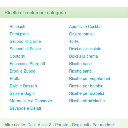
Ricette di cucina per categoria
Antipasti
Aperitivi e Cocktail
Primi piatti
Gastronomia
Secondi di Carne
Torte
Secondi di Pesce
Dolci al cioccolato
Contorni
Dolci alla crema
Focacce e Sformati
Ricette base
Brodi e Zuppe
Ricette sane
Frutta
Ricette per vegetariani
Dolci e Dessert
Ricette per bambini
Salse e Sughi
Ricette per diabetci
Marmellate e Conserve
Ricette afrodisiache
Bevande e Gelati
Altre
ricette
:
Dalla A alla Z
-
Portate
-
Regionali
-
Per modo di