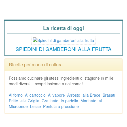
La ricetta di oggi
SPIEDINI DI GAMBERONI ALLA FRUTTA
Ricette per modo di cottura
Possiamo cucinare gli stessi ingredienti di stagione in mille
modi diversi... scopri insieme a noi come!
Al forno
Al cartoccio
Al vapore
Arrosto
alla Brace
Brasati
Fritte
alla Griglia
Gratinate
In padella
Marinate
al
Microonde
Lesse
Pentola a pressione