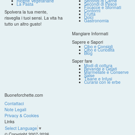
Ricette Vegetariane
Secondi di Carne
La Pasta
Secondi di Pesce
Focacce e Sformati
Contorni
Spolvera la tua mente,
Frutta
Dolci
risveglia i tuoi sensi. La vita ha
Gastronomia
tutto un altro gusto!
Mangiare Informati
Sapere e Sapori
Cibo e Consigli
Cibo e Curiosità
Blog
Saper fare
Modi di cottura
Bevande e Gelati
Marmellate e Conserve
Salse
Tisane e Infusi
Curarsi con le erbe
Buoneforchette.com
Contattaci
Note Legali
Privacy & Cookies
Links
Select Language
▼
© Copyright 2007-2026