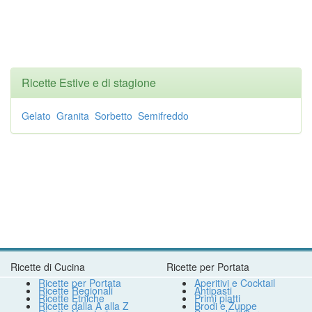
Ricette Estive e di stagione
Gelato
Granita
Sorbetto
Semifreddo
Ricette di Cucina
Ricette per Portata
Ricette per Portata
Aperitivi e Cocktail
Ricette Regionali
Antipasti
Ricette Etniche
Primi piatti
Ricette dalla A alla Z
Brodi e Zuppe