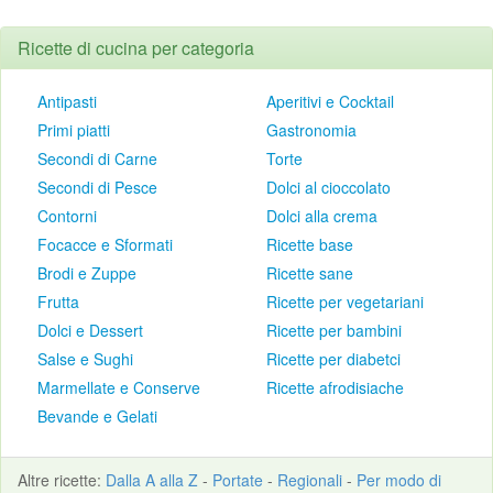
Ricette di cucina per categoria
Antipasti
Aperitivi e Cocktail
Primi piatti
Gastronomia
Secondi di Carne
Torte
Secondi di Pesce
Dolci al cioccolato
Contorni
Dolci alla crema
Focacce e Sformati
Ricette base
Brodi e Zuppe
Ricette sane
Frutta
Ricette per vegetariani
Dolci e Dessert
Ricette per bambini
Salse e Sughi
Ricette per diabetci
Marmellate e Conserve
Ricette afrodisiache
Bevande e Gelati
Altre
ricette
:
Dalla A alla Z
-
Portate
-
Regionali
-
Per modo di