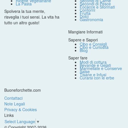
Ricette Vegetariane
Secondi di Carne
La Pasta
Secondi di Pesce
Focacce e Sformati
Contorni
Spolvera la tua mente,
Frutta
Dolci
risveglia i tuoi sensi. La vita ha
Gastronomia
tutto un altro gusto!
Mangiare Informati
Sapere e Sapori
Cibo e Consigli
Cibo e Curiosità
Blog
Saper fare
Modi di cottura
Bevande e Gelati
Marmellate e Conserve
Salse
Tisane e Infusi
Curarsi con le erbe
Buoneforchette.com
Contattaci
Note Legali
Privacy & Cookies
Links
Select Language
▼
© Copyright 2007-2026