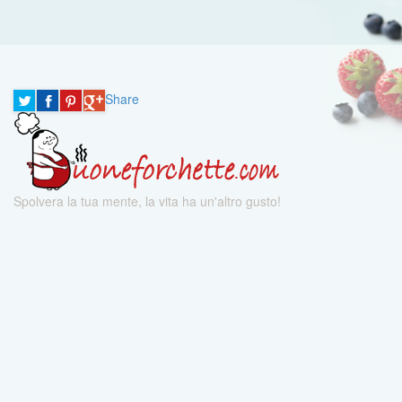
Share
Spolvera la tua mente, la vita ha un'altro gusto!