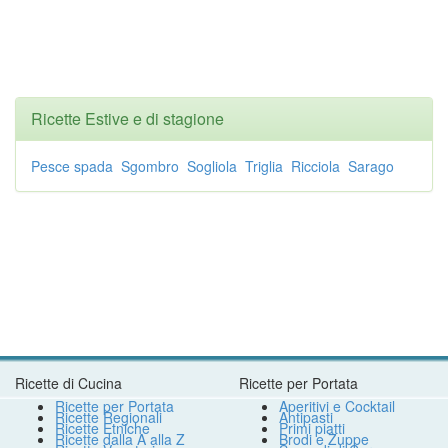
Ricette Estive e di stagione
Pesce spada
Sgombro
Sogliola
Triglia
Ricciola
Sarago
Ricette di Cucina
Ricette per Portata
Ricette per Portata
Aperitivi e Cocktail
Ricette Regionali
Antipasti
Ricette Etniche
Primi piatti
Ricette dalla A alla Z
Brodi e Zuppe