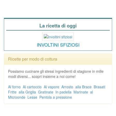
La ricetta di oggi
INVOLTINI SFIZIOSI
Ricette per modo di cottura
Possiamo cucinare gli stessi ingredienti di stagione in mille
modi diversi... scopri insieme a noi come!
Al forno
Al cartoccio
Al vapore
Arrosto
alla Brace
Brasati
Fritte
alla Griglia
Gratinate
In padella
Marinate
al
Microonde
Lesse
Pentola a pressione