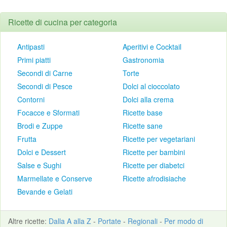
Ricette di cucina per categoria
Antipasti
Aperitivi e Cocktail
Primi piatti
Gastronomia
Secondi di Carne
Torte
Secondi di Pesce
Dolci al cioccolato
Contorni
Dolci alla crema
Focacce e Sformati
Ricette base
Brodi e Zuppe
Ricette sane
Frutta
Ricette per vegetariani
Dolci e Dessert
Ricette per bambini
Salse e Sughi
Ricette per diabetci
Marmellate e Conserve
Ricette afrodisiache
Bevande e Gelati
Altre
ricette
:
Dalla A alla Z
-
Portate
-
Regionali
-
Per modo di