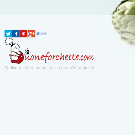
Share
Spolvera la tua mente, la vita ha un'altro gusto!