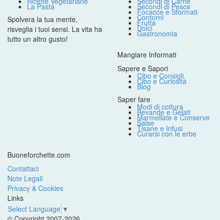
Ricette Vegetariane
Secondi di Carne
La Pasta
Secondi di Pesce
Focacce e Sformati
Contorni
Spolvera la tua mente,
Frutta
Dolci
risveglia i tuoi sensi. La vita ha
Gastronomia
tutto un altro gusto!
Mangiare Informati
Sapere e Sapori
Cibo e Consigli
Cibo e Curiosità
Blog
Saper fare
Modi di cottura
Bevande e Gelati
Marmellate e Conserve
Salse
Tisane e Infusi
Curarsi con le erbe
Buoneforchette.com
Contattaci
Note Legali
Privacy & Cookies
Links
Select Language
▼
© Copyright 2007-2026