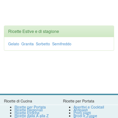
Ricette Estive e di stagione
Gelato
Granita
Sorbetto
Semifreddo
Ricette di Cucina
Ricette per Portata
Ricette per Portata
Aperitivi e Cocktail
Ricette Regionali
Antipasti
Ricette Etniche
Primi piatti
Ricette dalla A alla Z
Brodi e Zuppe