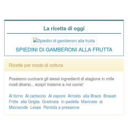
La ricetta di oggi
SPIEDINI DI GAMBERONI ALLA FRUTTA
Ricette per modo di cottura
Possiamo cucinare gli stessi ingredienti di stagione in mille
modi diversi... scopri insieme a noi come!
Al forno
Al cartoccio
Al vapore
Arrosto
alla Brace
Brasati
Fritte
alla Griglia
Gratinate
In padella
Marinate
al
Microonde
Lesse
Pentola a pressione