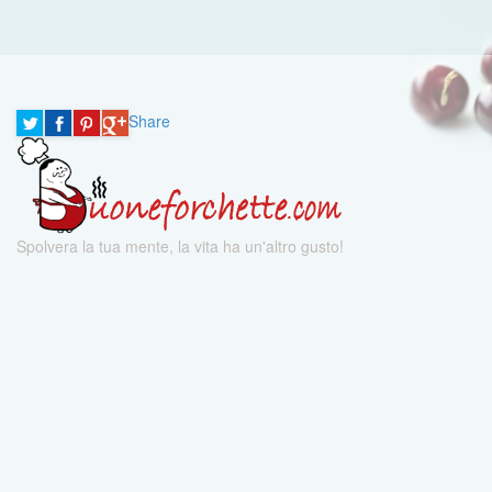
Share
Spolvera la tua mente, la vita ha un'altro gusto!