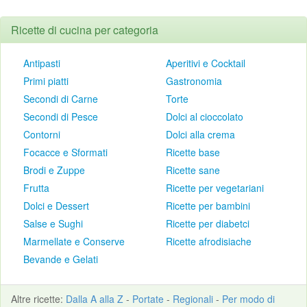
Ricette di cucina per categoria
Antipasti
Aperitivi e Cocktail
Primi piatti
Gastronomia
Secondi di Carne
Torte
Secondi di Pesce
Dolci al cioccolato
Contorni
Dolci alla crema
Focacce e Sformati
Ricette base
Brodi e Zuppe
Ricette sane
Frutta
Ricette per vegetariani
Dolci e Dessert
Ricette per bambini
Salse e Sughi
Ricette per diabetci
Marmellate e Conserve
Ricette afrodisiache
Bevande e Gelati
Altre
ricette
:
Dalla A alla Z
-
Portate
-
Regionali
-
Per modo di