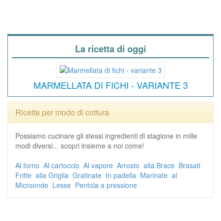
La ricetta di oggi
MARMELLATA DI FICHI - VARIANTE 3
Ricette per modo di cottura
Possiamo cucinare gli stessi ingredienti di stagione in mille
modi diversi... scopri insieme a noi come!
Al forno
Al cartoccio
Al vapore
Arrosto
alla Brace
Brasati
Fritte
alla Griglia
Gratinate
In padella
Marinate
al
Microonde
Lesse
Pentola a pressione