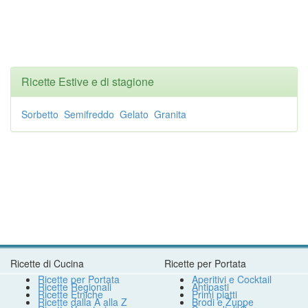
Ricette Estive e di stagione
Sorbetto
Semifreddo
Gelato
Granita
Ricette di Cucina
Ricette per Portata
Ricette per Portata
Aperitivi e Cocktail
Ricette Regionali
Antipasti
Ricette Etniche
Primi piatti
Ricette dalla A alla Z
Brodi e Zuppe