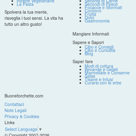
Ricette Vegetariane
Secondi di Carne
La Pasta
Secondi di Pesce
Focacce e Sformati
Contorni
Spolvera la tua mente,
Frutta
Dolci
risveglia i tuoi sensi. La vita ha
Gastronomia
tutto un altro gusto!
Mangiare Informati
Sapere e Sapori
Cibo e Consigli
Cibo e Curiosità
Blog
Saper fare
Modi di cottura
Bevande e Gelati
Marmellate e Conserve
Salse
Tisane e Infusi
Curarsi con le erbe
Buoneforchette.com
Contattaci
Note Legali
Privacy & Cookies
Links
Select Language
▼
© Copyright 2007-2026