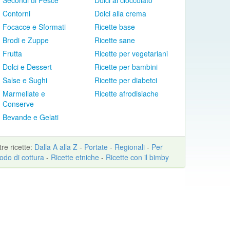
Secondi di Pesce
Dolci al cioccolato
Contorni
Dolci alla crema
Focacce e Sformati
Ricette base
Brodi e Zuppe
Ricette sane
Frutta
Ricette per vegetariani
Dolci e Dessert
Ricette per bambini
Salse e Sughi
Ricette per diabetci
Marmellate e
Ricette afrodisiache
Conserve
Bevande e Gelati
ltre
ricette
:
Dalla A alla Z
-
Portate
-
Regionali
-
Per
odo di cottura
-
Ricette etniche
-
Ricette con il bimby