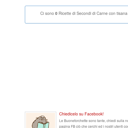
Ci sono
0
Ricette di Secondi di Carne con tisana
Chiedicelo su Facebook!
Le Buoneforchette sono tante, chiedi sulla n
pagina FB ciò che cerchi ed i nostri utenti co