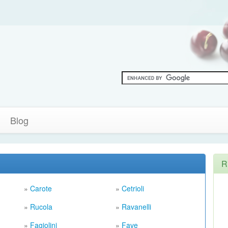
Blog
R
»
Carote
»
Cetrioli
»
Rucola
»
Ravanelli
»
Fagiolini
»
Fave