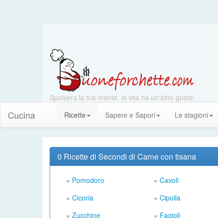
Spolvera la tua mente, la vita ha un'altro gusto!
Cucina
Ricette
Sapere e Sapori
Le stagioni
0 Ricette di Secondi di Carne con tisana
»
Pomodoro
»
Cavoli
»
Cicoria
»
Cipolla
»
Zucchine
»
Fagioli