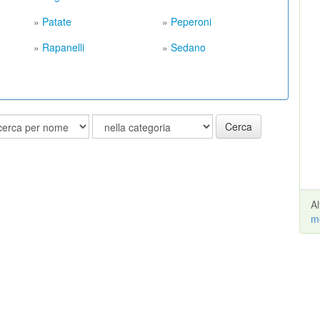
»
Patate
»
Peperoni
»
Rapanelli
»
Sedano
Cerca
A
m