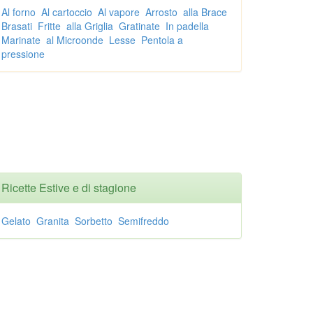
Al forno
Al cartoccio
Al vapore
Arrosto
alla Brace
Brasati
Fritte
alla Griglia
Gratinate
In padella
Marinate
al Microonde
Lesse
Pentola a
pressione
Ricette Estive e di stagione
Gelato
Granita
Sorbetto
Semifreddo