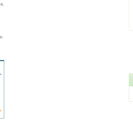
ti,
si.
e