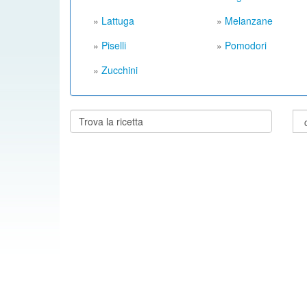
»
Lattuga
»
Melanzane
»
Piselli
»
Pomodori
»
Zucchini
Cerca