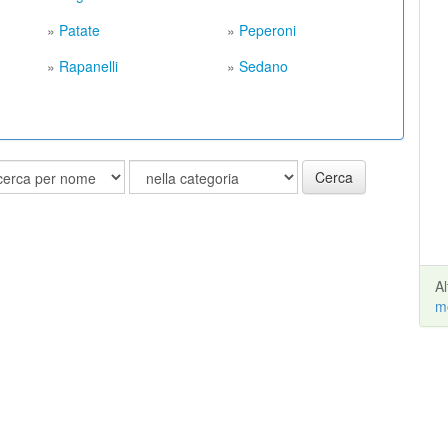
»
Patate
»
Peperoni
»
Rapanelli
»
Sedano
Cerca
A
m