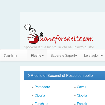
Spolvera la tua mente, la vita ha un'altro gusto!
Cucina
Ricette
Sapere e Sapori
Le stagioni
0 Ricette di Secondi di Pesce con pollo
»
Pomodoro
»
Cavoli
»
Cicoria
»
Cipolla
»
Zucchine
»
Fagioli