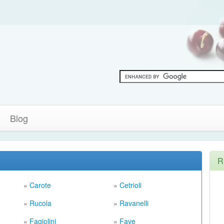
Blog
R
»
Carote
»
Cetrioli
»
Rucola
»
Ravanelli
»
Fagiolini
»
Fave