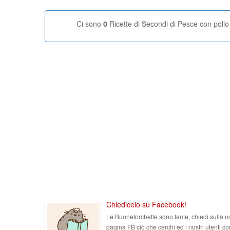
Ci sono
0
Ricette di Secondi di Pesce con pollo
Chiedicelo su Facebook!
Le Buoneforchette sono tante, chiedi sulla n
pagina FB ciò che cerchi ed i nostri utenti co