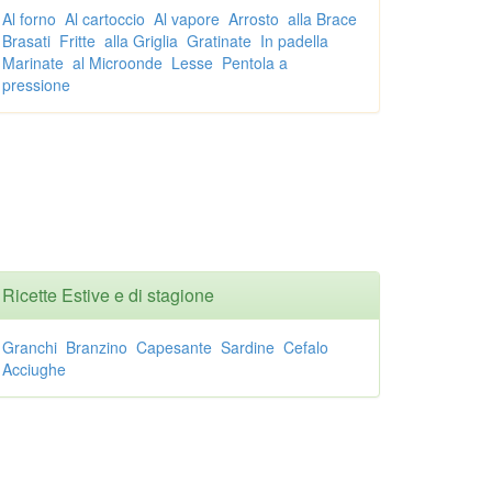
Al forno
Al cartoccio
Al vapore
Arrosto
alla Brace
Brasati
Fritte
alla Griglia
Gratinate
In padella
Marinate
al Microonde
Lesse
Pentola a
pressione
Ricette Estive e di stagione
Granchi
Branzino
Capesante
Sardine
Cefalo
Acciughe