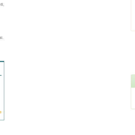
ti,
si.
e