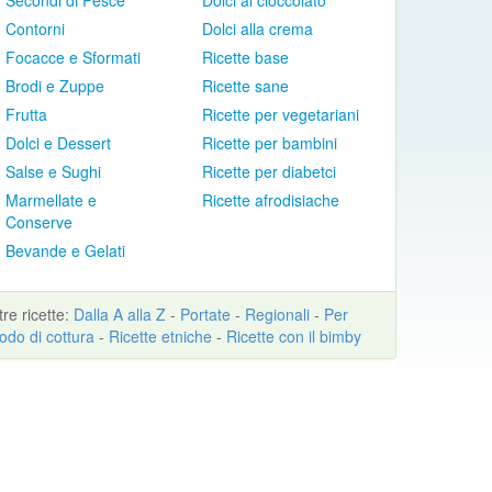
Secondi di Pesce
Dolci al cioccolato
Contorni
Dolci alla crema
Focacce e Sformati
Ricette base
Brodi e Zuppe
Ricette sane
Frutta
Ricette per vegetariani
Dolci e Dessert
Ricette per bambini
Salse e Sughi
Ricette per diabetci
Marmellate e
Ricette afrodisiache
Conserve
Bevande e Gelati
ltre
ricette
:
Dalla A alla Z
-
Portate
-
Regionali
-
Per
odo di cottura
-
Ricette etniche
-
Ricette con il bimby