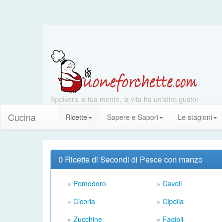
Spolvera la tua mente, la vita ha un'altro gusto!
Cucina
Ricette
Sapere e Sapori
Le stagioni
0 Ricette di Secondi di Pesce con manzo
»
Pomodoro
»
Cavoli
»
Cicoria
»
Cipolla
»
Zucchine
»
Fagioli