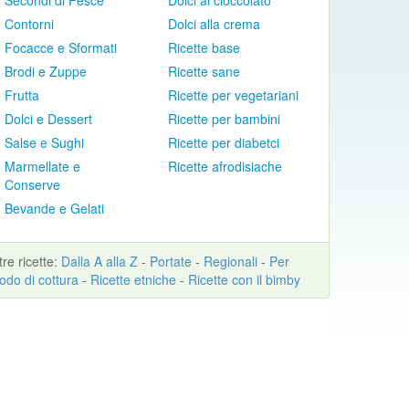
Secondi di Pesce
Dolci al cioccolato
Contorni
Dolci alla crema
Focacce e Sformati
Ricette base
Brodi e Zuppe
Ricette sane
Frutta
Ricette per vegetariani
Dolci e Dessert
Ricette per bambini
Salse e Sughi
Ricette per diabetci
Marmellate e
Ricette afrodisiache
Conserve
Bevande e Gelati
ltre
ricette
:
Dalla A alla Z
-
Portate
-
Regionali
-
Per
odo di cottura
-
Ricette etniche
-
Ricette con il bimby