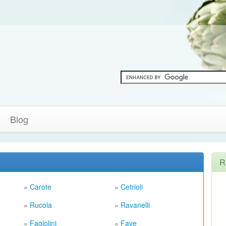
Blog
R
»
Carote
»
Cetrioli
»
Rucola
»
Ravanelli
»
Fagiolini
»
Fave