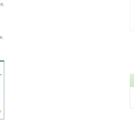
ti,
si.
e