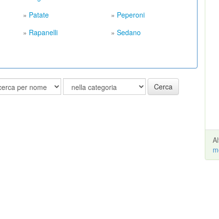
»
Patate
»
Peperoni
»
Rapanelli
»
Sedano
Cerca
A
m