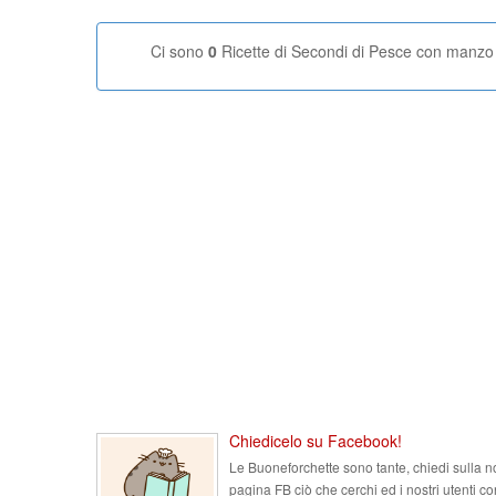
Ci sono
0
Ricette di Secondi di Pesce con manzo
Chiedicelo su Facebook!
Le Buoneforchette sono tante, chiedi sulla n
pagina FB ciò che cerchi ed i nostri utenti co