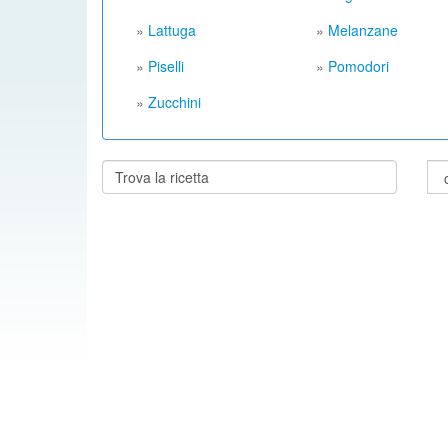
»
Lattuga
»
Melanzane
»
Piselli
»
Pomodori
»
Zucchini
Cerca