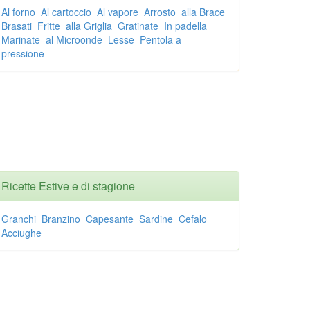
Al forno
Al cartoccio
Al vapore
Arrosto
alla Brace
Brasati
Fritte
alla Griglia
Gratinate
In padella
Marinate
al Microonde
Lesse
Pentola a
pressione
Ricette Estive e di stagione
Granchi
Branzino
Capesante
Sardine
Cefalo
Acciughe