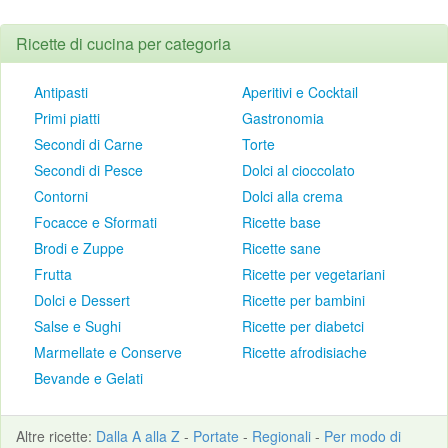
Ricette di cucina per categoria
Antipasti
Aperitivi e Cocktail
Primi piatti
Gastronomia
Secondi di Carne
Torte
Secondi di Pesce
Dolci al cioccolato
Contorni
Dolci alla crema
Focacce e Sformati
Ricette base
Brodi e Zuppe
Ricette sane
Frutta
Ricette per vegetariani
Dolci e Dessert
Ricette per bambini
Salse e Sughi
Ricette per diabetci
Marmellate e Conserve
Ricette afrodisiache
Bevande e Gelati
Altre
ricette
:
Dalla A alla Z
-
Portate
-
Regionali
-
Per modo di