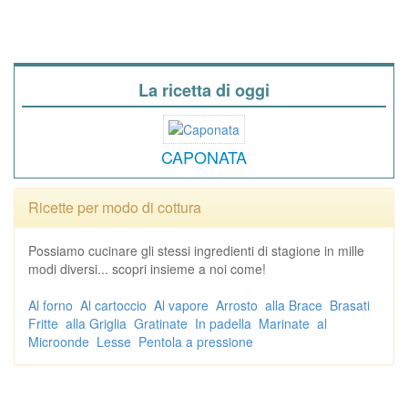
La ricetta di oggi
CAPONATA
Ricette per modo di cottura
Possiamo cucinare gli stessi ingredienti di stagione in mille
modi diversi... scopri insieme a noi come!
Al forno
Al cartoccio
Al vapore
Arrosto
alla Brace
Brasati
Fritte
alla Griglia
Gratinate
In padella
Marinate
al
Microonde
Lesse
Pentola a pressione