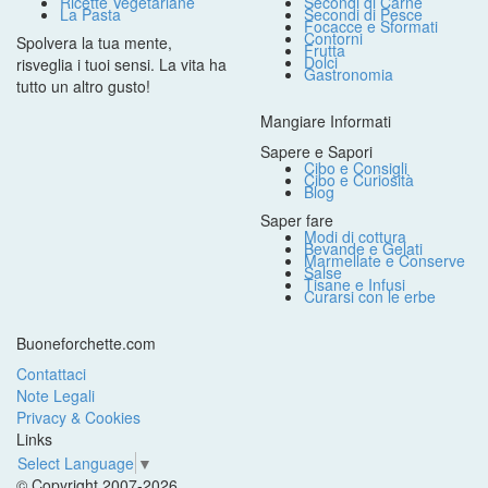
Ricette Vegetariane
Secondi di Carne
La Pasta
Secondi di Pesce
Focacce e Sformati
Contorni
Spolvera la tua mente,
Frutta
Dolci
risveglia i tuoi sensi. La vita ha
Gastronomia
tutto un altro gusto!
Mangiare Informati
Sapere e Sapori
Cibo e Consigli
Cibo e Curiosità
Blog
Saper fare
Modi di cottura
Bevande e Gelati
Marmellate e Conserve
Salse
Tisane e Infusi
Curarsi con le erbe
Buoneforchette.com
Contattaci
Note Legali
Privacy & Cookies
Links
Select Language
▼
© Copyright 2007-2026