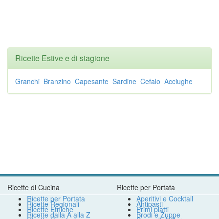
Ricette Estive e di stagione
Granchi
Branzino
Capesante
Sardine
Cefalo
Acciughe
Ricette di Cucina
Ricette per Portata
Ricette per Portata
Aperitivi e Cocktail
Ricette Regionali
Antipasti
Ricette Etniche
Primi piatti
Ricette dalla A alla Z
Brodi e Zuppe