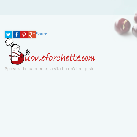
Share
Spolvera la tua mente, la vita ha un'altro gusto!