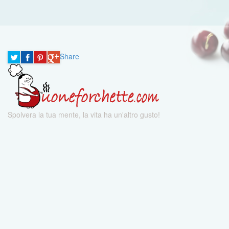
Share
Spolvera la tua mente, la vita ha un'altro gusto!