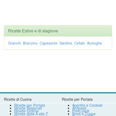
Ricette Estive e di stagione
Granchi
Branzino
Capesante
Sardine
Cefalo
Acciughe
Ricette di Cucina
Ricette per Portata
Ricette per Portata
Aperitivi e Cocktail
Ricette Regionali
Antipasti
Ricette Etniche
Primi piatti
Ricette dalla A alla Z
Brodi e Zuppe