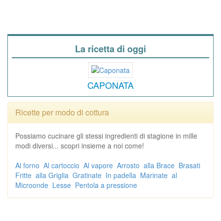
La ricetta di oggi
CAPONATA
Ricette per modo di cottura
Possiamo cucinare gli stessi ingredienti di stagione in mille
modi diversi... scopri insieme a noi come!
Al forno
Al cartoccio
Al vapore
Arrosto
alla Brace
Brasati
Fritte
alla Griglia
Gratinate
In padella
Marinate
al
Microonde
Lesse
Pentola a pressione