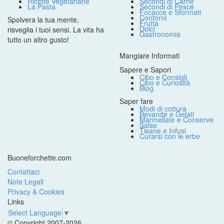
Ricette Vegetariane
Secondi di Carne
La Pasta
Secondi di Pesce
Focacce e Sformati
Contorni
Spolvera la tua mente,
Frutta
Dolci
risveglia i tuoi sensi. La vita ha
Gastronomia
tutto un altro gusto!
Mangiare Informati
Sapere e Sapori
Cibo e Consigli
Cibo e Curiosità
Blog
Saper fare
Modi di cottura
Bevande e Gelati
Marmellate e Conserve
Salse
Tisane e Infusi
Curarsi con le erbe
Buoneforchette.com
Contattaci
Note Legali
Privacy & Cookies
Links
Select Language
▼
© Copyright 2007-2026