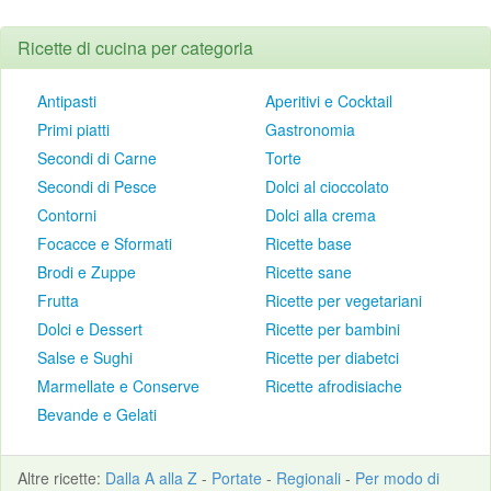
Ricette di cucina per categoria
Antipasti
Aperitivi e Cocktail
Primi piatti
Gastronomia
Secondi di Carne
Torte
Secondi di Pesce
Dolci al cioccolato
Contorni
Dolci alla crema
Focacce e Sformati
Ricette base
Brodi e Zuppe
Ricette sane
Frutta
Ricette per vegetariani
Dolci e Dessert
Ricette per bambini
Salse e Sughi
Ricette per diabetci
Marmellate e Conserve
Ricette afrodisiache
Bevande e Gelati
Altre
ricette
:
Dalla A alla Z
-
Portate
-
Regionali
-
Per modo di