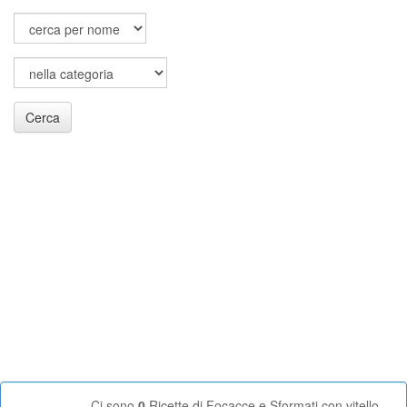
Cerca
Ci sono
0
Ricette di Focacce e Sformati con vitello