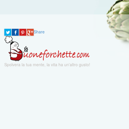
Share
Spolvera la tua mente, la vita ha un'altro gusto!