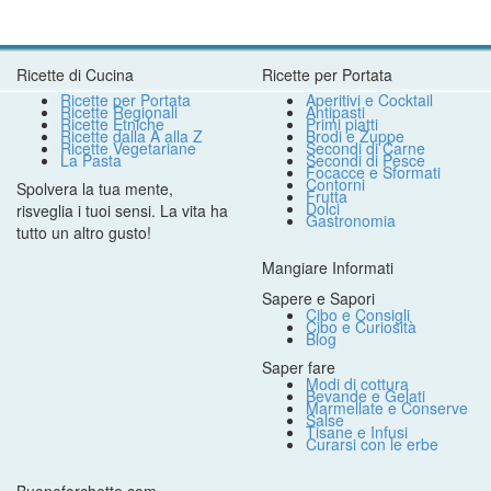
Ricette di Cucina
Ricette per Portata
Ricette per Portata
Aperitivi e Cocktail
Ricette Regionali
Antipasti
Ricette Etniche
Primi piatti
Ricette dalla A alla Z
Brodi e Zuppe
Ricette Vegetariane
Secondi di Carne
La Pasta
Secondi di Pesce
Focacce e Sformati
Contorni
Spolvera la tua mente,
Frutta
Dolci
risveglia i tuoi sensi. La vita ha
Gastronomia
tutto un altro gusto!
Mangiare Informati
Sapere e Sapori
Cibo e Consigli
Cibo e Curiosità
Blog
Saper fare
Modi di cottura
Bevande e Gelati
Marmellate e Conserve
Salse
Tisane e Infusi
Curarsi con le erbe