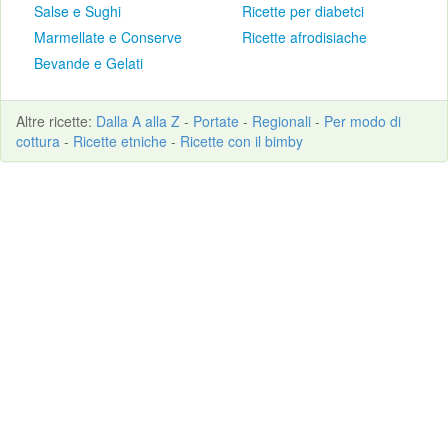
Salse e Sughi
Ricette per diabetci
Marmellate e Conserve
Ricette afrodisiache
Bevande e Gelati
Altre
ricette
:
Dalla A alla Z
-
Portate
-
Regionali
-
Per modo di
cottura
-
Ricette etniche
-
Ricette con il bimby