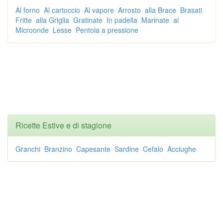
Al forno
Al cartoccio
Al vapore
Arrosto
alla Brace
Brasati
Fritte
alla Griglia
Gratinate
In padella
Marinate
al
Microonde
Lesse
Pentola a pressione
Ricette Estive e di stagione
Granchi
Branzino
Capesante
Sardine
Cefalo
Acciughe