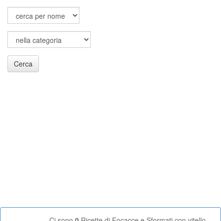
Cerca
Ci sono
0
Ricette di Focacce e Sformati con vitello