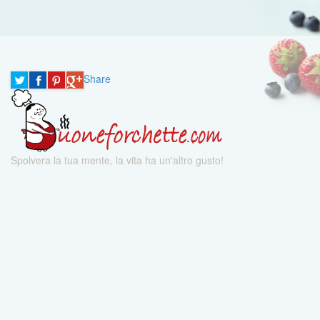
Share
Spolvera la tua mente, la vita ha un'altro gusto!