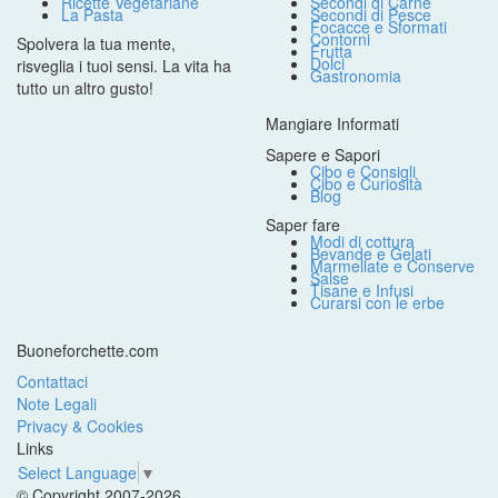
Ricette Vegetariane
Secondi di Carne
La Pasta
Secondi di Pesce
Focacce e Sformati
Contorni
Spolvera la tua mente,
Frutta
Dolci
risveglia i tuoi sensi. La vita ha
Gastronomia
tutto un altro gusto!
Mangiare Informati
Sapere e Sapori
Cibo e Consigli
Cibo e Curiosità
Blog
Saper fare
Modi di cottura
Bevande e Gelati
Marmellate e Conserve
Salse
Tisane e Infusi
Curarsi con le erbe
Buoneforchette.com
Contattaci
Note Legali
Privacy & Cookies
Links
Select Language
▼
© Copyright 2007-2026