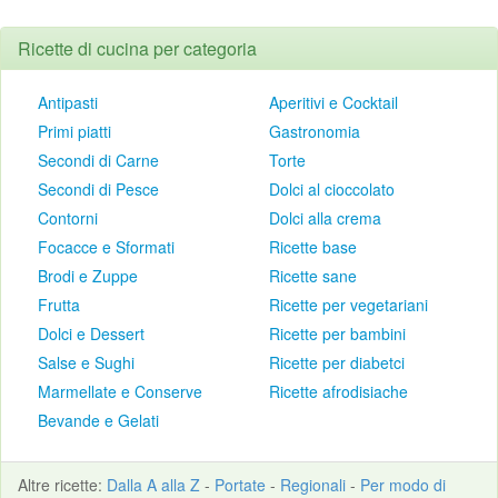
Ricette di cucina per categoria
Antipasti
Aperitivi e Cocktail
Primi piatti
Gastronomia
Secondi di Carne
Torte
Secondi di Pesce
Dolci al cioccolato
Contorni
Dolci alla crema
Focacce e Sformati
Ricette base
Brodi e Zuppe
Ricette sane
Frutta
Ricette per vegetariani
Dolci e Dessert
Ricette per bambini
Salse e Sughi
Ricette per diabetci
Marmellate e Conserve
Ricette afrodisiache
Bevande e Gelati
Altre
ricette
:
Dalla A alla Z
-
Portate
-
Regionali
-
Per modo di