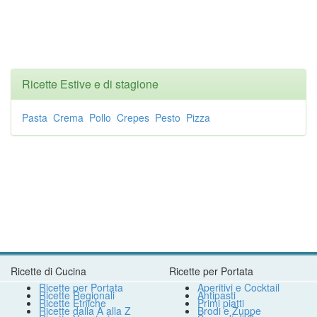
Ricette Estive e di stagione
Pasta
Crema
Pollo
Crepes
Pesto
Pizza
Ricette di Cucina
Ricette per Portata
Ricette per Portata
Aperitivi e Cocktail
Ricette Regionali
Antipasti
Ricette Etniche
Primi piatti
Ricette dalla A alla Z
Brodi e Zuppe