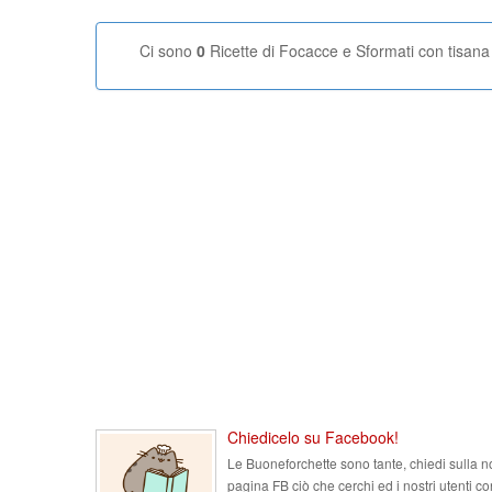
Ci sono
0
Ricette di Focacce e Sformati con tisana
Chiedicelo su Facebook!
Le Buoneforchette sono tante, chiedi sulla n
pagina FB ciò che cerchi ed i nostri utenti co