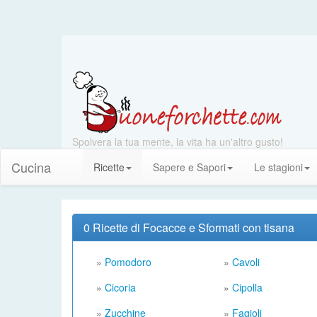
Spolvera la tua mente, la vita ha un'altro gusto!
Cucina
Ricette
Sapere e Sapori
Le stagioni
0 Ricette di Focacce e Sformati con tisana
»
Pomodoro
»
Cavoli
»
Cicoria
»
Cipolla
»
Zucchine
»
Fagioli