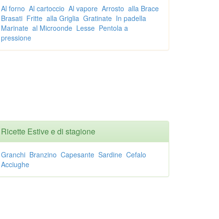
Al forno
Al cartoccio
Al vapore
Arrosto
alla Brace
Brasati
Fritte
alla Griglia
Gratinate
In padella
Marinate
al Microonde
Lesse
Pentola a
pressione
Ricette Estive e di stagione
Granchi
Branzino
Capesante
Sardine
Cefalo
Acciughe