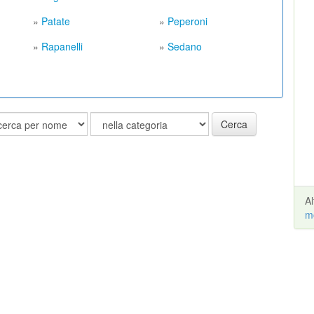
»
Patate
»
Peperoni
»
Rapanelli
»
Sedano
Cerca
A
m