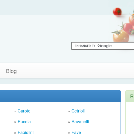
Blog
R
»
Carote
»
Cetrioli
»
Rucola
»
Ravanelli
»
Fagiolini
»
Fave