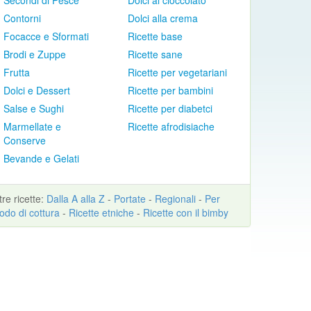
Secondi di Pesce
Dolci al cioccolato
Contorni
Dolci alla crema
Focacce e Sformati
Ricette base
Brodi e Zuppe
Ricette sane
Frutta
Ricette per vegetariani
Dolci e Dessert
Ricette per bambini
Salse e Sughi
Ricette per diabetci
Marmellate e
Ricette afrodisiache
Conserve
Bevande e Gelati
ltre
ricette
:
Dalla A alla Z
-
Portate
-
Regionali
-
Per
odo di cottura
-
Ricette etniche
-
Ricette con il bimby