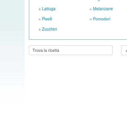
»
Lattuga
»
Melanzane
»
Piselli
»
Pomodori
»
Zucchini
Cerca