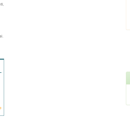
ti,
si.
e