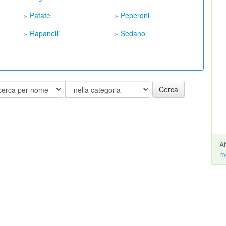
»
Patate
»
Peperoni
»
Rapanelli
»
Sedano
Cerca
A
m