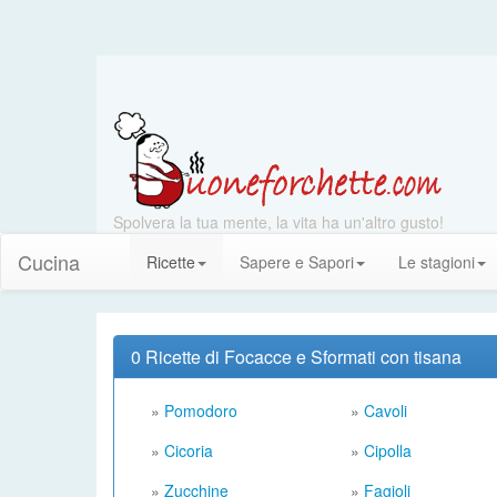
Spolvera la tua mente, la vita ha un'altro gusto!
Cucina
Ricette
Sapere e Sapori
Le stagioni
0 Ricette di Focacce e Sformati con tisana
»
Pomodoro
»
Cavoli
»
Cicoria
»
Cipolla
»
Zucchine
»
Fagioli