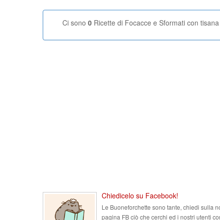
Ci sono
0
Ricette di Focacce e Sformati con tisana
Chiedicelo su Facebook!
Le Buoneforchette sono tante, chiedi sulla n
pagina FB ciò che cerchi ed i nostri utenti co