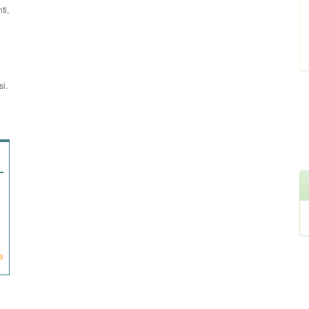
ti,
si.
e