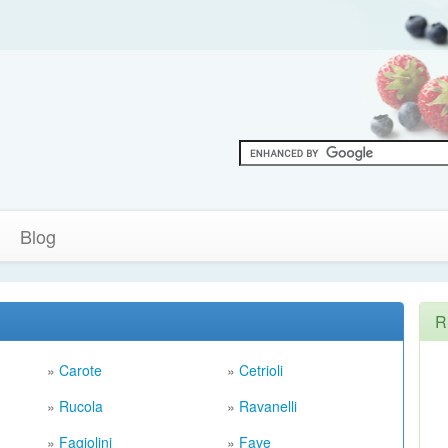
Blog
R
»
Carote
»
Cetrioli
»
Rucola
»
Ravanelli
»
Fagiolini
»
Fave