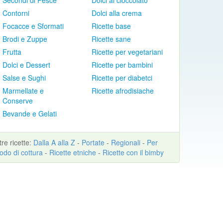
Secondi di Pesce
Dolci al cioccolato
Contorni
Dolci alla crema
Focacce e Sformati
Ricette base
Brodi e Zuppe
Ricette sane
Frutta
Ricette per vegetariani
Dolci e Dessert
Ricette per bambini
Salse e Sughi
Ricette per diabetci
Marmellate e
Ricette afrodisiache
Conserve
Bevande e Gelati
ltre
ricette
:
Dalla A alla Z
-
Portate
-
Regionali
-
Per
odo di cottura
-
Ricette etniche
-
Ricette con il bimby