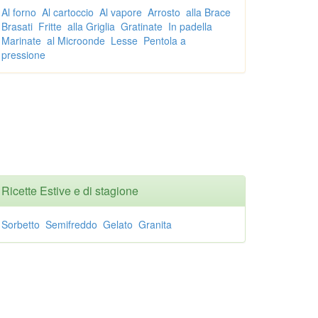
Al forno
Al cartoccio
Al vapore
Arrosto
alla Brace
Brasati
Fritte
alla Griglia
Gratinate
In padella
Marinate
al Microonde
Lesse
Pentola a
pressione
Ricette Estive e di stagione
Sorbetto
Semifreddo
Gelato
Granita