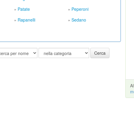
»
Patate
»
Peperoni
»
Rapanelli
»
Sedano
Cerca
A
m