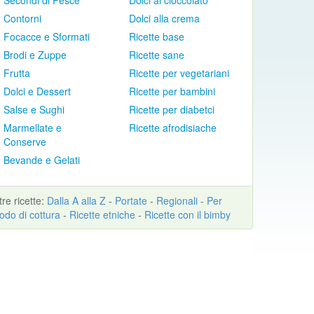
Secondi di Pesce
Dolci al cioccolato
Contorni
Dolci alla crema
Focacce e Sformati
Ricette base
Brodi e Zuppe
Ricette sane
Frutta
Ricette per vegetariani
Dolci e Dessert
Ricette per bambini
Salse e Sughi
Ricette per diabetci
Marmellate e
Ricette afrodisiache
Conserve
Bevande e Gelati
ltre
ricette
:
Dalla A alla Z
-
Portate
-
Regionali
-
Per
odo di cottura
-
Ricette etniche
-
Ricette con il bimby