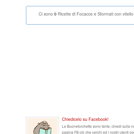
Ci sono
0
Ricette di Focacce e Sformati con vitello
Chiedicelo su Facebook!
Le Buoneforchette sono tante, chiedi sulla n
pagina FB ciò che cerchi ed i nostri utenti co