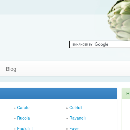
Blog
R
»
Carote
»
Cetrioli
»
Rucola
»
Ravanelli
»
Fagiolini
»
Fave