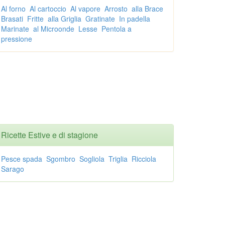
Al forno
Al cartoccio
Al vapore
Arrosto
alla Brace
Brasati
Fritte
alla Griglia
Gratinate
In padella
Marinate
al Microonde
Lesse
Pentola a
pressione
Ricette Estive e di stagione
Pesce spada
Sgombro
Sogliola
Triglia
Ricciola
Sarago