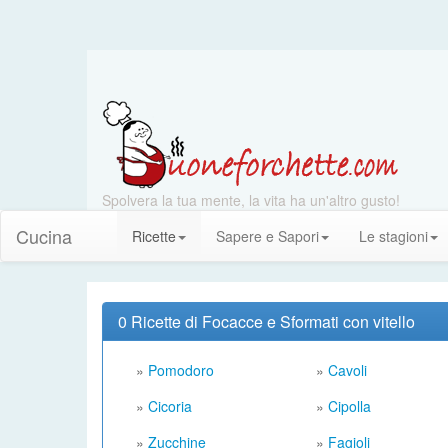
Spolvera la tua mente, la vita ha un'altro gusto!
Cucina
Ricette
Sapere e Sapori
Le stagioni
0 Ricette di Focacce e Sformati con vitello
»
Pomodoro
»
Cavoli
»
Cicoria
»
Cipolla
»
Zucchine
»
Fagioli