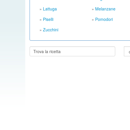
»
Lattuga
»
Melanzane
»
Piselli
»
Pomodori
»
Zucchini
Cerca