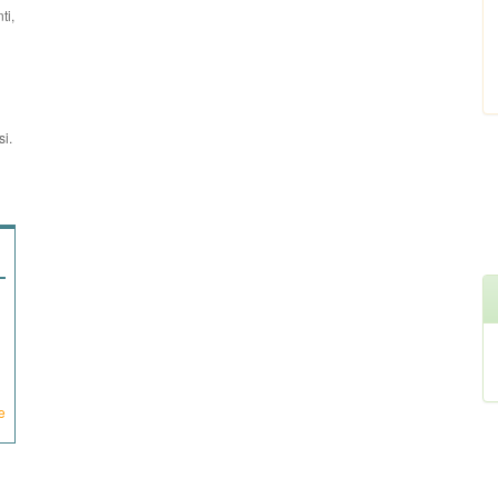
ti,
si.
e