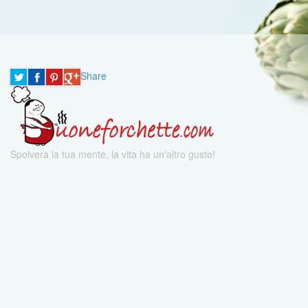
Share
Spolvera la tua mente, la vita ha un'altro gusto!