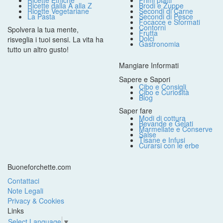
Ricette Etniche
Primi piatti
Ricette dalla A alla Z
Brodi e Zuppe
Ricette Vegetariane
Secondi di Carne
La Pasta
Secondi di Pesce
Focacce e Sformati
Contorni
Spolvera la tua mente,
Frutta
Dolci
risveglia i tuoi sensi. La vita ha
Gastronomia
tutto un altro gusto!
Mangiare Informati
Sapere e Sapori
Cibo e Consigli
Cibo e Curiosità
Blog
Saper fare
Modi di cottura
Bevande e Gelati
Marmellate e Conserve
Salse
Tisane e Infusi
Curarsi con le erbe
Buoneforchette.com
Contattaci
Note Legali
Privacy & Cookies
Links
Select Language
▼