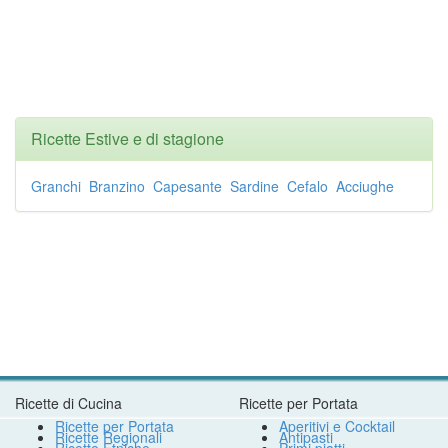
Ricette Estive e di stagione
Granchi
Branzino
Capesante
Sardine
Cefalo
Acciughe
Ricette di Cucina
Ricette per Portata
Ricette per Portata
Aperitivi e Cocktail
Ricette Regionali
Antipasti