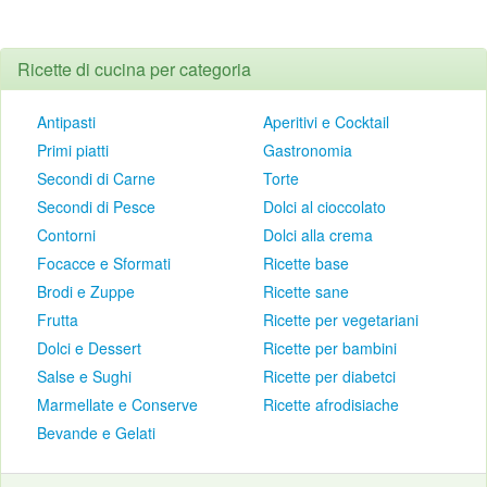
Ricette di cucina per categoria
Antipasti
Aperitivi e Cocktail
Primi piatti
Gastronomia
Secondi di Carne
Torte
Secondi di Pesce
Dolci al cioccolato
Contorni
Dolci alla crema
Focacce e Sformati
Ricette base
Brodi e Zuppe
Ricette sane
Frutta
Ricette per vegetariani
Dolci e Dessert
Ricette per bambini
Salse e Sughi
Ricette per diabetci
Marmellate e Conserve
Ricette afrodisiache
Bevande e Gelati