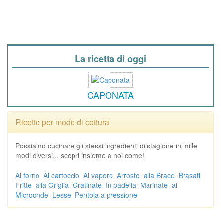
La ricetta di oggi
CAPONATA
Ricette per modo di cottura
Possiamo cucinare gli stessi ingredienti di stagione in mille
modi diversi... scopri insieme a noi come!
Al forno
Al cartoccio
Al vapore
Arrosto
alla Brace
Brasati
Fritte
alla Griglia
Gratinate
In padella
Marinate
al
Microonde
Lesse
Pentola a pressione