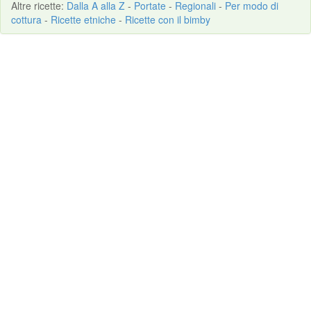
Altre
ricette
:
Dalla A alla Z
-
Portate
-
Regionali
-
Per modo di
cottura
-
Ricette etniche
-
Ricette con il bimby