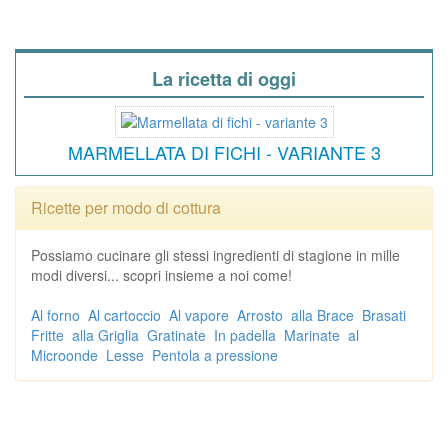
La ricetta di oggi
MARMELLATA DI FICHI - VARIANTE 3
Ricette per modo di cottura
Possiamo cucinare gli stessi ingredienti di stagione in mille
modi diversi... scopri insieme a noi come!
Al forno
Al cartoccio
Al vapore
Arrosto
alla Brace
Brasati
Fritte
alla Griglia
Gratinate
In padella
Marinate
al
Microonde
Lesse
Pentola a pressione