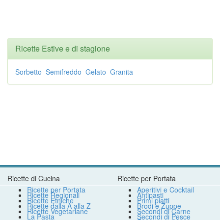
Ricette Estive e di stagione
Sorbetto
Semifreddo
Gelato
Granita
Ricette di Cucina
Ricette per Portata
Ricette per Portata
Aperitivi e Cocktail
Ricette Regionali
Antipasti
Ricette Etniche
Primi piatti
Ricette dalla A alla Z
Brodi e Zuppe
Ricette Vegetariane
Secondi di Carne
La Pasta
Secondi di Pesce