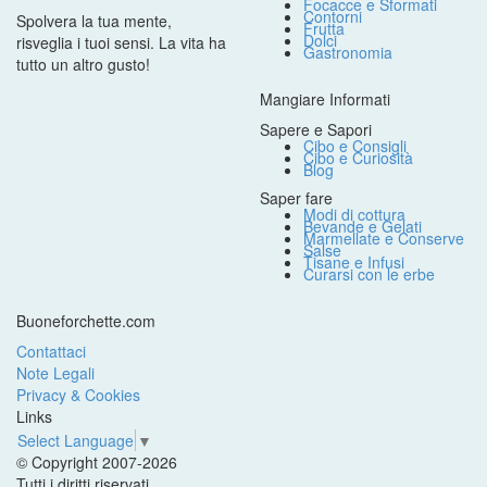
Focacce e Sformati
Contorni
Spolvera la tua mente,
Frutta
Dolci
risveglia i tuoi sensi. La vita ha
Gastronomia
tutto un altro gusto!
Mangiare Informati
Sapere e Sapori
Cibo e Consigli
Cibo e Curiosità
Blog
Saper fare
Modi di cottura
Bevande e Gelati
Marmellate e Conserve
Salse
Tisane e Infusi
Curarsi con le erbe
Buoneforchette.com
Contattaci
Note Legali
Privacy & Cookies
Links
Select Language
▼
© Copyright 2007-2026
Tutti i diritti riservati