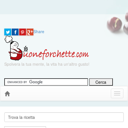
Share
Spolvera la tua mente, la vita ha un'altro gusto!
Menu
Down
Cerca