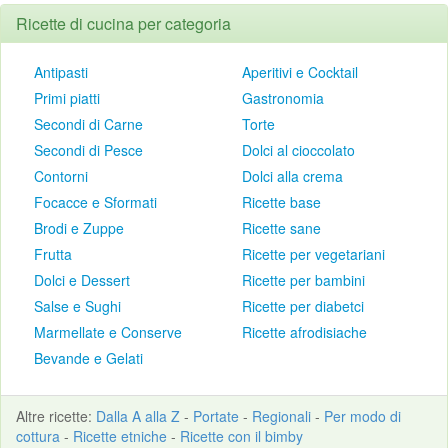
Ricette di cucina per categoria
Antipasti
Aperitivi e Cocktail
Primi piatti
Gastronomia
Secondi di Carne
Torte
Secondi di Pesce
Dolci al cioccolato
Contorni
Dolci alla crema
Focacce e Sformati
Ricette base
Brodi e Zuppe
Ricette sane
Frutta
Ricette per vegetariani
Dolci e Dessert
Ricette per bambini
Salse e Sughi
Ricette per diabetci
Marmellate e Conserve
Ricette afrodisiache
Bevande e Gelati
Altre
ricette
:
Dalla A alla Z
-
Portate
-
Regionali
-
Per modo di
cottura
-
Ricette etniche
-
Ricette con il bimby