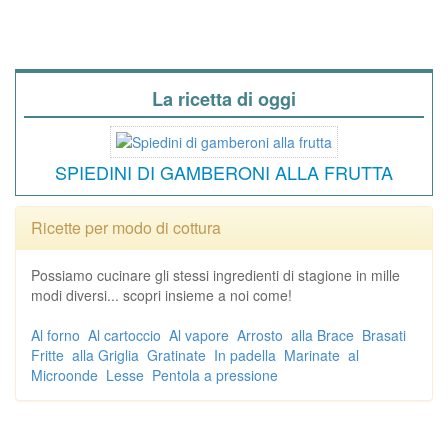
La ricetta di oggi
SPIEDINI DI GAMBERONI ALLA FRUTTA
Ricette per modo di cottura
Possiamo cucinare gli stessi ingredienti di stagione in mille
modi diversi... scopri insieme a noi come!
Al forno
Al cartoccio
Al vapore
Arrosto
alla Brace
Brasati
Fritte
alla Griglia
Gratinate
In padella
Marinate
al
Microonde
Lesse
Pentola a pressione