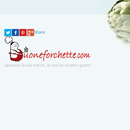
Share
Spolvera la tua mente, la vita ha un'altro gusto!