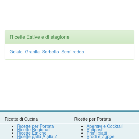
Ricette Estive e di stagione
Gelato
Granita
Sorbetto
Semifreddo
Ricette di Cucina
Ricette per Portata
Ricette per Portata
Aperitivi e Cocktail
Ricette Regionali
Antipasti
Ricette Etniche
Primi piatti
Ricette dalla A alla Z
Brodi e Zuppe