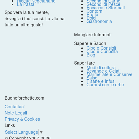
Ricette Vegetariane
Secondi di Carne
La Pasta
Secondi di Pesce
Focacce e Sformati
Contorni
Spolvera la tua mente,
Frutta
Dolci
risveglia i tuoi sensi. La vita ha
Gastronomia
tutto un altro gusto!
Mangiare Informati
Sapere e Sapori
Cibo e Consigli
Cibo e Curiosità
Blog
Saper fare
Modi di cottura
Bevande e Gelati
Marmellate e Conserve
Salse
Tisane e Infusi
Curarsi con le erbe
Buoneforchette.com
Contattaci
Note Legali
Privacy & Cookies
Links
Select Language
▼
© Copyright 2007-2026