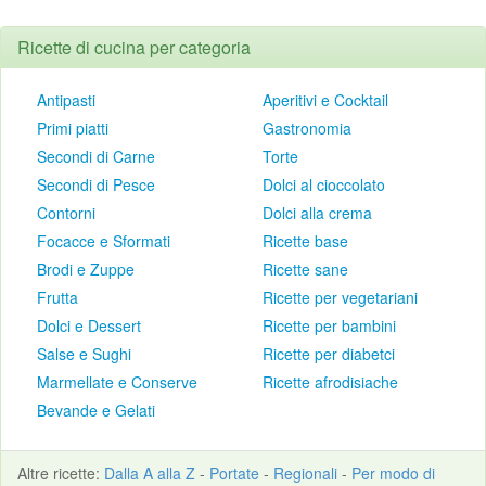
Ricette di cucina per categoria
Antipasti
Aperitivi e Cocktail
Primi piatti
Gastronomia
Secondi di Carne
Torte
Secondi di Pesce
Dolci al cioccolato
Contorni
Dolci alla crema
Focacce e Sformati
Ricette base
Brodi e Zuppe
Ricette sane
Frutta
Ricette per vegetariani
Dolci e Dessert
Ricette per bambini
Salse e Sughi
Ricette per diabetci
Marmellate e Conserve
Ricette afrodisiache
Bevande e Gelati
Altre
ricette
:
Dalla A alla Z
-
Portate
-
Regionali
-
Per modo di