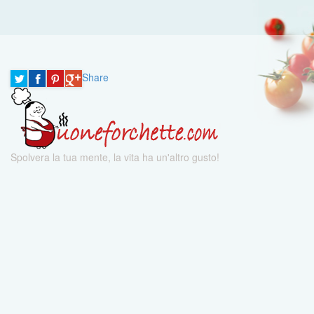
Share
Spolvera la tua mente, la vita ha un'altro gusto!