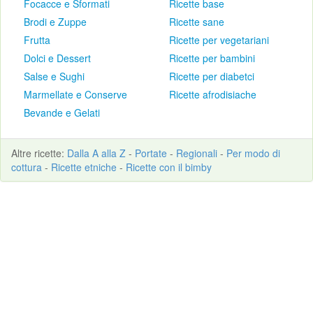
Focacce e Sformati
Ricette base
Brodi e Zuppe
Ricette sane
Frutta
Ricette per vegetariani
Dolci e Dessert
Ricette per bambini
Salse e Sughi
Ricette per diabetci
Marmellate e Conserve
Ricette afrodisiache
Bevande e Gelati
Altre
ricette
:
Dalla A alla Z
-
Portate
-
Regionali
-
Per modo di
cottura
-
Ricette etniche
-
Ricette con il bimby