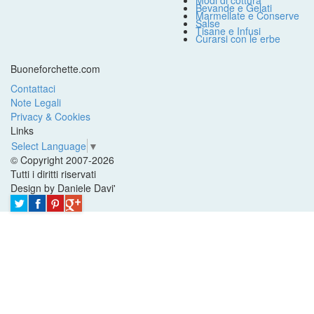
Modi di cottura
Bevande e Gelati
Marmellate e Conserve
Salse
Tisane e Infusi
Curarsi con le erbe
Buoneforchette.com
Contattaci
Note Legali
Privacy & Cookies
Links
Select Language
▼
© Copyright 2007-2026
Tutti i diritti riservati
Design by Daniele Davi'