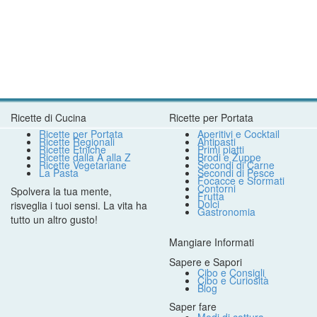
Ricette di Cucina
Ricette per Portata
Ricette per Portata
Aperitivi e Cocktail
Ricette Regionali
Antipasti
Ricette Etniche
Primi piatti
Ricette dalla A alla Z
Brodi e Zuppe
Ricette Vegetariane
Secondi di Carne
La Pasta
Secondi di Pesce
Focacce e Sformati
Contorni
Spolvera la tua mente,
Frutta
Dolci
risveglia i tuoi sensi. La vita ha
Gastronomia
tutto un altro gusto!
Mangiare Informati
Sapere e Sapori
Cibo e Consigli
Cibo e Curiosità
Blog
Saper fare