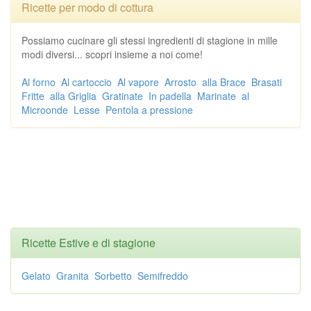
Ricette per modo di cottura
Possiamo cucinare gli stessi ingredienti di stagione in mille
modi diversi... scopri insieme a noi come!
Al forno
Al cartoccio
Al vapore
Arrosto
alla Brace
Brasati
Fritte
alla Griglia
Gratinate
In padella
Marinate
al
Microonde
Lesse
Pentola a pressione
Ricette Estive e di stagione
Gelato
Granita
Sorbetto
Semifreddo