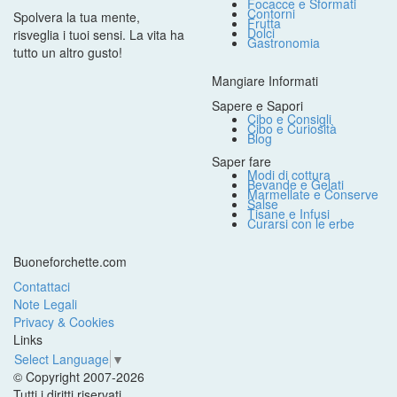
Focacce e Sformati
Contorni
Spolvera la tua mente,
Frutta
Dolci
risveglia i tuoi sensi. La vita ha
Gastronomia
tutto un altro gusto!
Mangiare Informati
Sapere e Sapori
Cibo e Consigli
Cibo e Curiosità
Blog
Saper fare
Modi di cottura
Bevande e Gelati
Marmellate e Conserve
Salse
Tisane e Infusi
Curarsi con le erbe
Buoneforchette.com
Contattaci
Note Legali
Privacy & Cookies
Links
Select Language
▼
© Copyright 2007-2026
Tutti i diritti riservati