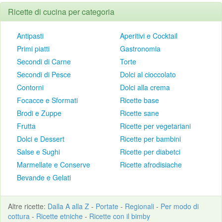
Ricette di cucina per categoria
Antipasti
Aperitivi e Cocktail
Primi piatti
Gastronomia
Secondi di Carne
Torte
Secondi di Pesce
Dolci al cioccolato
Contorni
Dolci alla crema
Focacce e Sformati
Ricette base
Brodi e Zuppe
Ricette sane
Frutta
Ricette per vegetariani
Dolci e Dessert
Ricette per bambini
Salse e Sughi
Ricette per diabetci
Marmellate e Conserve
Ricette afrodisiache
Bevande e Gelati
Altre
ricette
:
Dalla A alla Z
-
Portate
-
Regionali
-
Per modo di
cottura
-
Ricette etniche
-
Ricette con il bimby