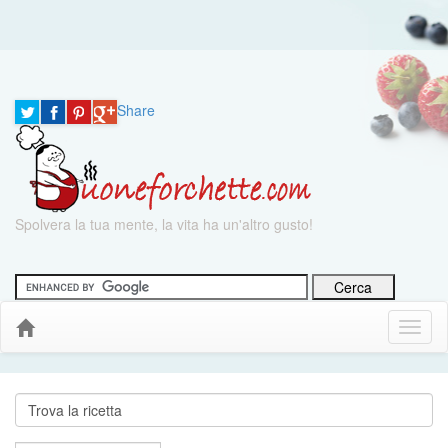
Share
Spolvera la tua mente, la vita ha un'altro gusto!
Menu
Down
Cerca