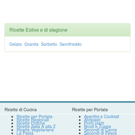
Ricette Estive e di stagione
Gelato
Granita
Sorbetto
Semifreddo
Ricette di Cucina
Ricette per Portata
Ricette per Portata
Aperitivi e Cocktail
Ricette Regionali
Antipasti
Ricette Etniche
Primi piatti
Ricette dalla A alla Z
Brodi e Zuppe
Ricette Vegetariane
Secondi di Carne
La Pasta
Secondi di Pesce