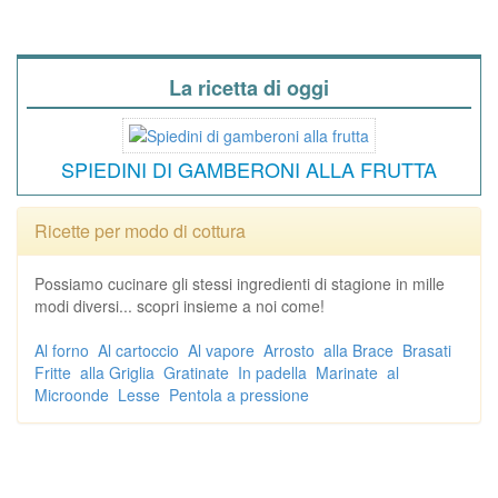
La ricetta di oggi
SPIEDINI DI GAMBERONI ALLA FRUTTA
Ricette per modo di cottura
Possiamo cucinare gli stessi ingredienti di stagione in mille
modi diversi... scopri insieme a noi come!
Al forno
Al cartoccio
Al vapore
Arrosto
alla Brace
Brasati
Fritte
alla Griglia
Gratinate
In padella
Marinate
al
Microonde
Lesse
Pentola a pressione