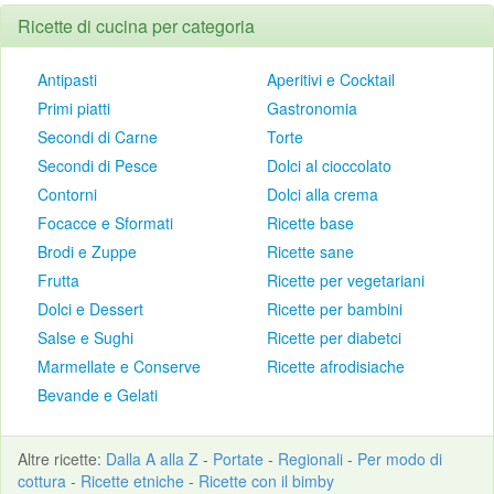
Ricette di cucina per categoria
Antipasti
Aperitivi e Cocktail
Primi piatti
Gastronomia
Secondi di Carne
Torte
Secondi di Pesce
Dolci al cioccolato
Contorni
Dolci alla crema
Focacce e Sformati
Ricette base
Brodi e Zuppe
Ricette sane
Frutta
Ricette per vegetariani
Dolci e Dessert
Ricette per bambini
Salse e Sughi
Ricette per diabetci
Marmellate e Conserve
Ricette afrodisiache
Bevande e Gelati
Altre
ricette
:
Dalla A alla Z
-
Portate
-
Regionali
-
Per modo di
cottura
-
Ricette etniche
-
Ricette con il bimby