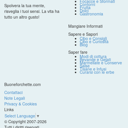
Focacce e Sformati
Contorni
Spolvera la tua mente,
Frutta
Dolci
risveglia i tuoi sensi. La vita ha
Gastronomia
tutto un altro gusto!
Mangiare Informati
Sapere e Sapori
Cibo e Consigli
Cibo e Curiosità
Blog
Saper fare
Modi di cottura
Bevande e Gelati
Marmellate e Conserve
Salse
Tisane e Infusi
Curarsi con le erbe
Buoneforchette.com
Contattaci
Note Legali
Privacy & Cookies
Links
Select Language
▼
© Copyright 2007-2026
Tutti i diritti riservati