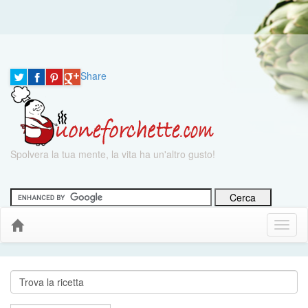
Share
Spolvera la tua mente, la vita ha un'altro gusto!
Menu
Down
Cerca