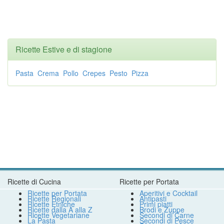
Ricette Estive e di stagione
Pasta
Crema
Pollo
Crepes
Pesto
Pizza
Ricette di Cucina
Ricette per Portata
Ricette per Portata
Aperitivi e Cocktail
Ricette Regionali
Antipasti
Ricette Etniche
Primi piatti
Ricette dalla A alla Z
Brodi e Zuppe
Ricette Vegetariane
Secondi di Carne
La Pasta
Secondi di Pesce