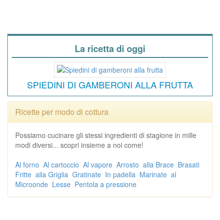
La ricetta di oggi
SPIEDINI DI GAMBERONI ALLA FRUTTA
Ricette per modo di cottura
Possiamo cucinare gli stessi ingredienti di stagione in mille
modi diversi... scopri insieme a noi come!
Al forno
Al cartoccio
Al vapore
Arrosto
alla Brace
Brasati
Fritte
alla Griglia
Gratinate
In padella
Marinate
al
Microonde
Lesse
Pentola a pressione