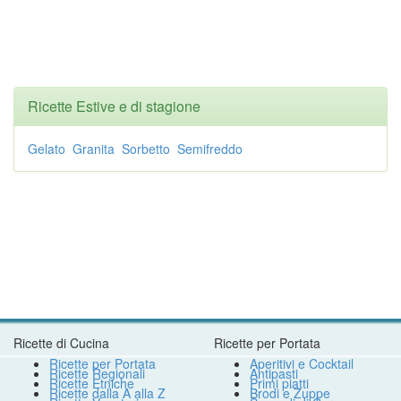
Ricette Estive e di stagione
Gelato
Granita
Sorbetto
Semifreddo
Ricette di Cucina
Ricette per Portata
Ricette per Portata
Aperitivi e Cocktail
Ricette Regionali
Antipasti
Ricette Etniche
Primi piatti
Ricette dalla A alla Z
Brodi e Zuppe