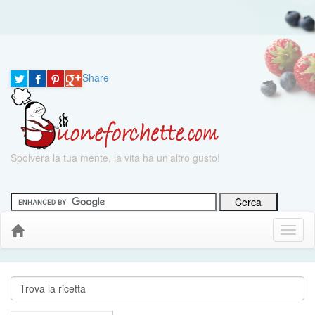
Share
Spolvera la tua mente, la vita ha un'altro gusto!
Menu
Down
Cerca