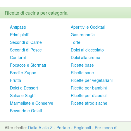
Ricette di cucina per categoria
Antipasti
Aperitivi e Cocktail
Primi piatti
Gastronomia
Secondi di Carne
Torte
Secondi di Pesce
Dolci al cioccolato
Contorni
Dolci alla crema
Focacce e Sformati
Ricette base
Brodi e Zuppe
Ricette sane
Frutta
Ricette per vegetariani
Dolci e Dessert
Ricette per bambini
Salse e Sughi
Ricette per diabetci
Marmellate e Conserve
Ricette afrodisiache
Bevande e Gelati
Altre
ricette
:
Dalla A alla Z
-
Portate
-
Regionali
-
Per modo di