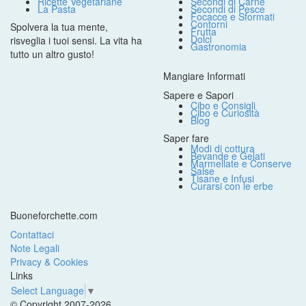
Ricette Vegetariane
Secondi di Carne
La Pasta
Secondi di Pesce
Focacce e Sformati
Contorni
Spolvera la tua mente,
Frutta
Dolci
risveglia i tuoi sensi. La vita ha
Gastronomia
tutto un altro gusto!
Mangiare Informati
Sapere e Sapori
Cibo e Consigli
Cibo e Curiosità
Blog
Saper fare
Modi di cottura
Bevande e Gelati
Marmellate e Conserve
Salse
Tisane e Infusi
Curarsi con le erbe
Buoneforchette.com
Contattaci
Note Legali
Privacy & Cookies
Links
Select Language
▼
© Copyright 2007-2026