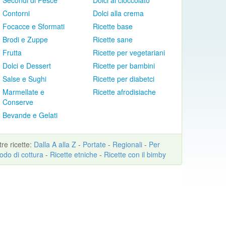
Secondi di Pesce
Dolci al cioccolato
Contorni
Dolci alla crema
Focacce e Sformati
Ricette base
Brodi e Zuppe
Ricette sane
Frutta
Ricette per vegetariani
Dolci e Dessert
Ricette per bambini
Salse e Sughi
Ricette per diabetci
Marmellate e
Ricette afrodisiache
Conserve
Bevande e Gelati
ltre
ricette
:
Dalla A alla Z
-
Portate
-
Regionali
-
Per
odo di cottura
-
Ricette etniche
-
Ricette con il bimby