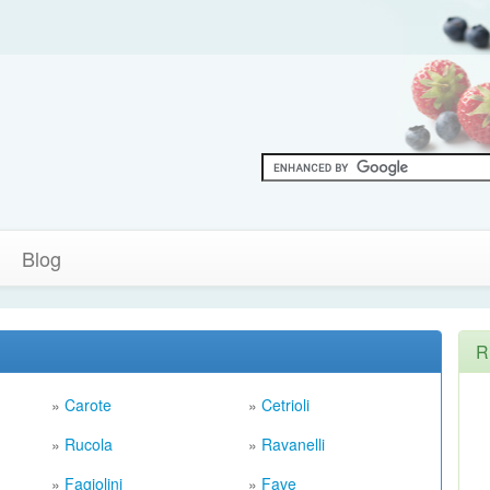
Blog
R
»
Carote
»
Cetrioli
»
Rucola
»
Ravanelli
»
Fagiolini
»
Fave