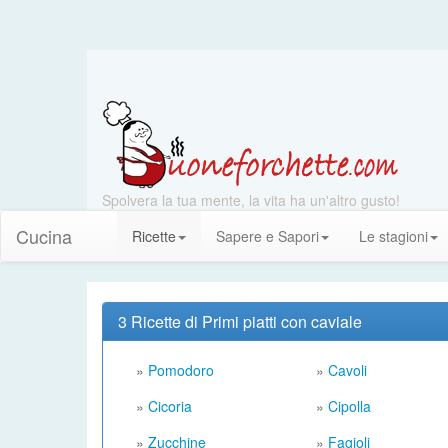
Spolvera la tua mente, la vita ha un'altro gusto!
Cucina
Ricette
Sapere e Sapori
Le stagioni
3 Ricette di Primi piatti con caviale
»
Pomodoro
»
Cavoli
»
Cicoria
»
Cipolla
»
Zucchine
»
Fagioli