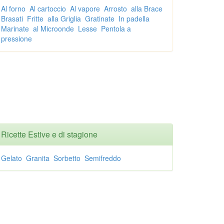
Al forno
Al cartoccio
Al vapore
Arrosto
alla Brace
Brasati
Fritte
alla Griglia
Gratinate
In padella
Marinate
al Microonde
Lesse
Pentola a
pressione
Ricette Estive e di stagione
Gelato
Granita
Sorbetto
Semifreddo