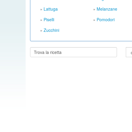
»
Lattuga
»
Melanzane
»
Piselli
»
Pomodori
»
Zucchini
Cerca