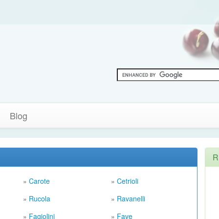
Blog
R
»
Carote
»
Cetrioli
»
Rucola
»
Ravanelli
»
Fagiolini
»
Fave