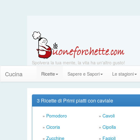
Spolvera la tua mente, la vita ha un'altro gusto!
Cucina
Ricette
Sapere e Sapori
Le stagioni
3 Ricette di Primi piatti con caviale
»
Pomodoro
»
Cavoli
»
Cicoria
»
Cipolla
»
Zucchine
»
Fagioli