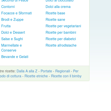
Secondi di Pesce
Dolci al cioccolato
Contorni
Dolci alla crema
Focacce e Sformati
Ricette base
Brodi e Zuppe
Ricette sane
Frutta
Ricette per vegetariani
Dolci e Dessert
Ricette per bambini
Salse e Sughi
Ricette per diabetci
Marmellate e
Ricette afrodisiache
Conserve
Bevande e Gelati
ltre
ricette
:
Dalla A alla Z
-
Portate
-
Regionali
-
Per
odo di cottura
-
Ricette etniche
-
Ricette con il bimby