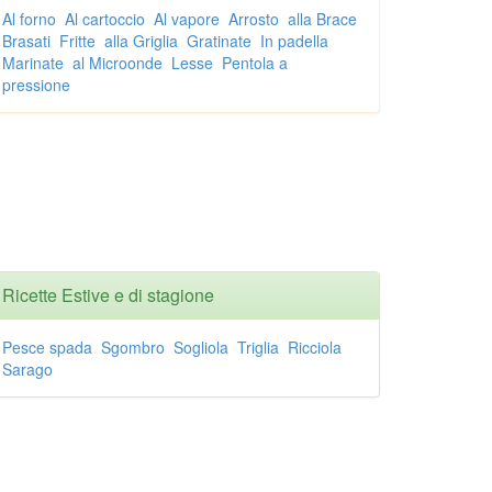
Al forno
Al cartoccio
Al vapore
Arrosto
alla Brace
Brasati
Fritte
alla Griglia
Gratinate
In padella
Marinate
al Microonde
Lesse
Pentola a
pressione
Ricette Estive e di stagione
Pesce spada
Sgombro
Sogliola
Triglia
Ricciola
Sarago