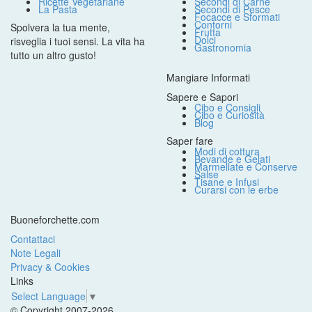
Ricette Vegetariane
Secondi di Carne
La Pasta
Secondi di Pesce
Focacce e Sformati
Contorni
Spolvera la tua mente,
Frutta
Dolci
risveglia i tuoi sensi. La vita ha
Gastronomia
tutto un altro gusto!
Mangiare Informati
Sapere e Sapori
Cibo e Consigli
Cibo e Curiosità
Blog
Saper fare
Modi di cottura
Bevande e Gelati
Marmellate e Conserve
Salse
Tisane e Infusi
Curarsi con le erbe
Buoneforchette.com
Contattaci
Note Legali
Privacy & Cookies
Links
Select Language
▼
© Copyright 2007-2026