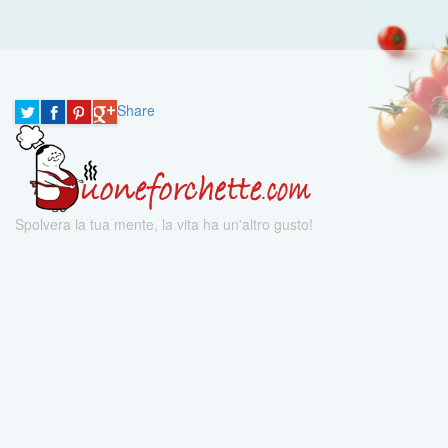
Share
Spolvera la tua mente, la vita ha un'altro gusto!