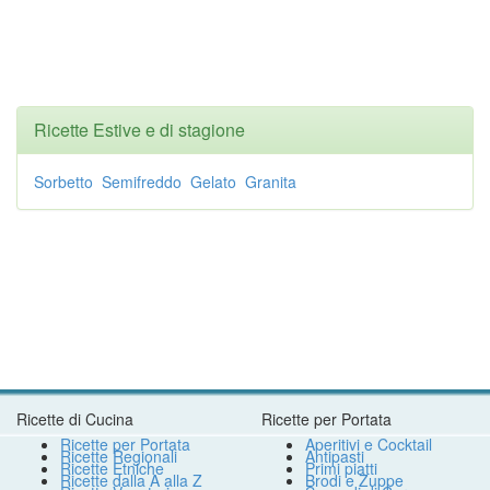
Ricette Estive e di stagione
Sorbetto
Semifreddo
Gelato
Granita
Ricette di Cucina
Ricette per Portata
Ricette per Portata
Aperitivi e Cocktail
Ricette Regionali
Antipasti
Ricette Etniche
Primi piatti
Ricette dalla A alla Z
Brodi e Zuppe