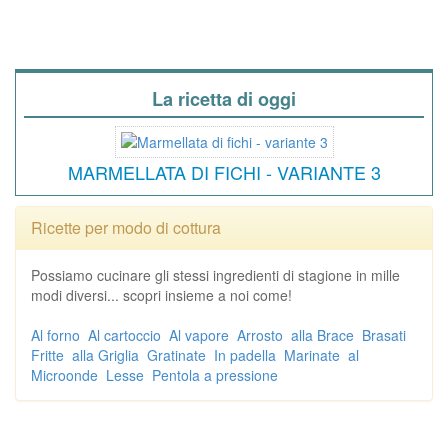
La ricetta di oggi
MARMELLATA DI FICHI - VARIANTE 3
Ricette per modo di cottura
Possiamo cucinare gli stessi ingredienti di stagione in mille
modi diversi... scopri insieme a noi come!
Al forno
Al cartoccio
Al vapore
Arrosto
alla Brace
Brasati
Fritte
alla Griglia
Gratinate
In padella
Marinate
al
Microonde
Lesse
Pentola a pressione