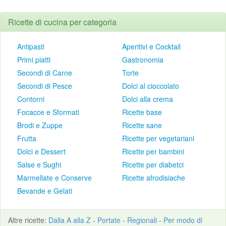
Ricette di cucina per categoria
Antipasti
Aperitivi e Cocktail
Primi piatti
Gastronomia
Secondi di Carne
Torte
Secondi di Pesce
Dolci al cioccolato
Contorni
Dolci alla crema
Focacce e Sformati
Ricette base
Brodi e Zuppe
Ricette sane
Frutta
Ricette per vegetariani
Dolci e Dessert
Ricette per bambini
Salse e Sughi
Ricette per diabetci
Marmellate e Conserve
Ricette afrodisiache
Bevande e Gelati
Altre
ricette
:
Dalla A alla Z
-
Portate
-
Regionali
-
Per modo di