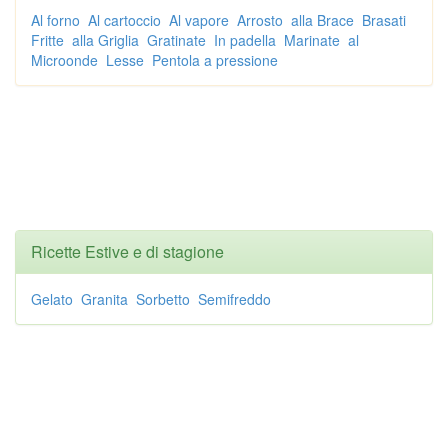
Al forno
Al cartoccio
Al vapore
Arrosto
alla Brace
Brasati
Fritte
alla Griglia
Gratinate
In padella
Marinate
al
Microonde
Lesse
Pentola a pressione
Ricette Estive e di stagione
Gelato
Granita
Sorbetto
Semifreddo