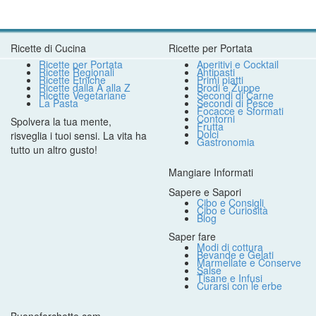
Ricette di Cucina
Ricette per Portata
Ricette per Portata
Aperitivi e Cocktail
Ricette Regionali
Antipasti
Ricette Etniche
Primi piatti
Ricette dalla A alla Z
Brodi e Zuppe
Ricette Vegetariane
Secondi di Carne
La Pasta
Secondi di Pesce
Focacce e Sformati
Contorni
Spolvera la tua mente,
Frutta
Dolci
risveglia i tuoi sensi. La vita ha
Gastronomia
tutto un altro gusto!
Mangiare Informati
Sapere e Sapori
Cibo e Consigli
Cibo e Curiosità
Blog
Saper fare
Modi di cottura
Bevande e Gelati
Marmellate e Conserve
Salse
Tisane e Infusi
Curarsi con le erbe