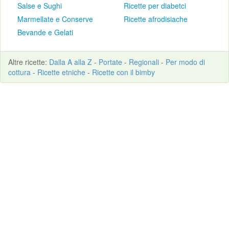
Salse e Sughi
Ricette per diabetci
Marmellate e Conserve
Ricette afrodisiache
Bevande e Gelati
Altre
ricette
:
Dalla A alla Z
-
Portate
-
Regionali
-
Per modo di
cottura
-
Ricette etniche
-
Ricette con il bimby