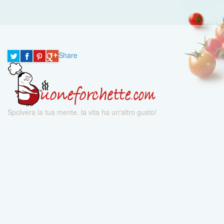
Share
Spolvera la tua mente, la vita ha un'altro gusto!