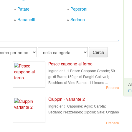
»
Patate
»
Peperoni
»
Rapanelli
»
Sedano
Cerca
Pesce cappone al forno
Ingredienti:
1 Pesce Cappone Grande; 50
gr. di Burro; 150 gr. di Funghi Coltivati; 1
Bicchiere di Vino Bianco; 1 Limone ...
A
Prepara
m
Ciuppin - variante 2
Ingredienti:
Cappone; Aglio; Carota;
Sedano; Prezzemolo; Cipolla; Sale; Origano
...
Prepara