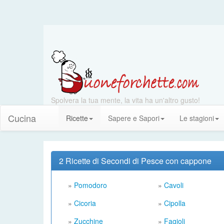
Spolvera la tua mente, la vita ha un'altro gusto!
Cucina
Ricette
Sapere e Sapori
Le stagioni
2 Ricette di Secondi di Pesce con cappone
»
Pomodoro
»
Cavoli
»
Cicoria
»
Cipolla
»
Zucchine
»
Fagioli