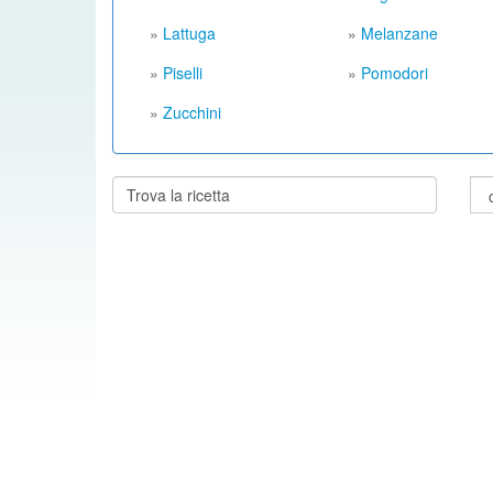
»
Lattuga
»
Melanzane
»
Piselli
»
Pomodori
»
Zucchini
Cerca