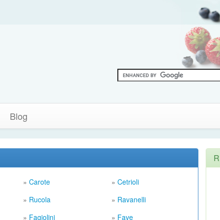
Blog
R
»
Carote
»
Cetrioli
»
Rucola
»
Ravanelli
»
Fagiolini
»
Fave