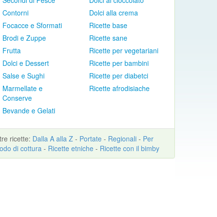
Secondi di Pesce
Dolci al cioccolato
Contorni
Dolci alla crema
Focacce e Sformati
Ricette base
Brodi e Zuppe
Ricette sane
Frutta
Ricette per vegetariani
Dolci e Dessert
Ricette per bambini
Salse e Sughi
Ricette per diabetci
Marmellate e
Ricette afrodisiache
Conserve
Bevande e Gelati
ltre
ricette
:
Dalla A alla Z
-
Portate
-
Regionali
-
Per
odo di cottura
-
Ricette etniche
-
Ricette con il bimby