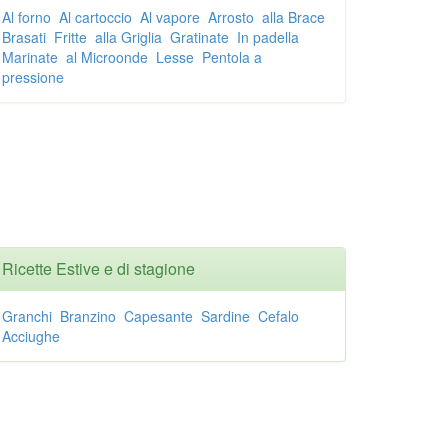
Al forno
Al cartoccio
Al vapore
Arrosto
alla Brace
Brasati
Fritte
alla Griglia
Gratinate
In padella
Marinate
al Microonde
Lesse
Pentola a
pressione
Ricette Estive e di stagione
Granchi
Branzino
Capesante
Sardine
Cefalo
Acciughe