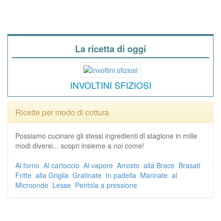
La ricetta di oggi
INVOLTINI SFIZIOSI
Ricette per modo di cottura
Possiamo cucinare gli stessi ingredienti di stagione in mille
modi diversi... scopri insieme a noi come!
Al forno
Al cartoccio
Al vapore
Arrosto
alla Brace
Brasati
Fritte
alla Griglia
Gratinate
In padella
Marinate
al
Microonde
Lesse
Pentola a pressione