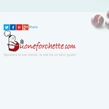
Share
Spolvera la tua mente, la vita ha un'altro gusto!