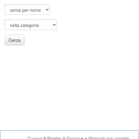
Cerca
Ci sono
0
Ricette di Focacce e Sformati con coniglio