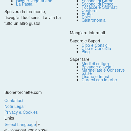
Ricette Vegetariane
Secondi di Carne
La Pasta
Secondi di Pesce
Focacce e Sformati
Contorni
Spolvera la tua mente,
Frutta
Dolci
risveglia i tuoi sensi. La vita ha
Gastronomia
tutto un altro gusto!
Mangiare Informati
Sapere e Sapori
Cibo e Consigli
Cibo e Curiosità
Blog
Saper fare
Modi di cottura
Bevande e Gelati
Marmellate e Conserve
Salse
Tisane e Infusi
Curarsi con le erbe
Buoneforchette.com
Contattaci
Note Legali
Privacy & Cookies
Links
Select Language
▼
© Copyright 2007-2026