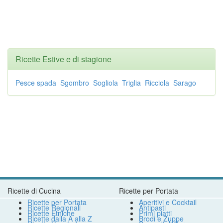
Ricette Estive e di stagione
Pesce spada
Sgombro
Sogliola
Triglia
Ricciola
Sarago
Ricette di Cucina
Ricette per Portata
Ricette per Portata
Aperitivi e Cocktail
Ricette Regionali
Antipasti
Ricette Etniche
Primi piatti
Ricette dalla A alla Z
Brodi e Zuppe