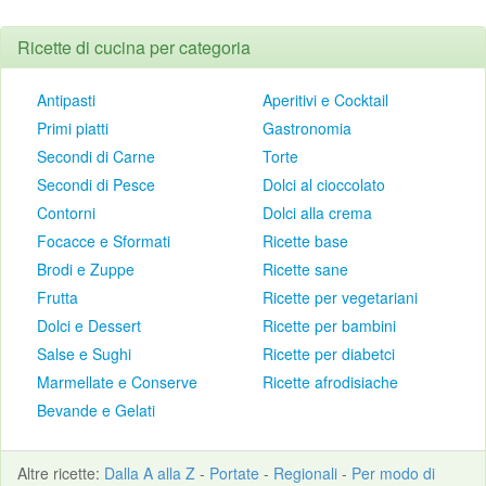
Ricette di cucina per categoria
Antipasti
Aperitivi e Cocktail
Primi piatti
Gastronomia
Secondi di Carne
Torte
Secondi di Pesce
Dolci al cioccolato
Contorni
Dolci alla crema
Focacce e Sformati
Ricette base
Brodi e Zuppe
Ricette sane
Frutta
Ricette per vegetariani
Dolci e Dessert
Ricette per bambini
Salse e Sughi
Ricette per diabetci
Marmellate e Conserve
Ricette afrodisiache
Bevande e Gelati
Altre
ricette
:
Dalla A alla Z
-
Portate
-
Regionali
-
Per modo di