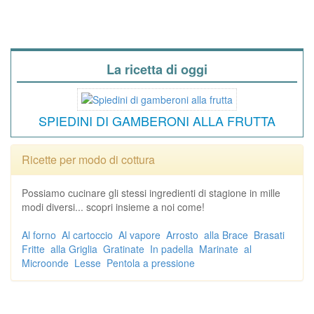
La ricetta di oggi
SPIEDINI DI GAMBERONI ALLA FRUTTA
Ricette per modo di cottura
Possiamo cucinare gli stessi ingredienti di stagione in mille
modi diversi... scopri insieme a noi come!
Al forno
Al cartoccio
Al vapore
Arrosto
alla Brace
Brasati
Fritte
alla Griglia
Gratinate
In padella
Marinate
al
Microonde
Lesse
Pentola a pressione