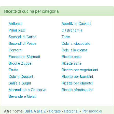
Ricette di cucina per categoria
Antipasti
Aperitivi e Cocktail
Primi piatti
Gastronomia
Secondi di Carne
Torte
Secondi di Pesce
Dolci al cioccolato
Contorni
Dolci alla crema
Focacce e Sformati
Ricette base
Brodi e Zuppe
Ricette sane
Frutta
Ricette per vegetariani
Dolci e Dessert
Ricette per bambini
Salse e Sughi
Ricette per diabetci
Marmellate e Conserve
Ricette afrodisiache
Bevande e Gelati
Altre
ricette
:
Dalla A alla Z
-
Portate
-
Regionali
-
Per modo di