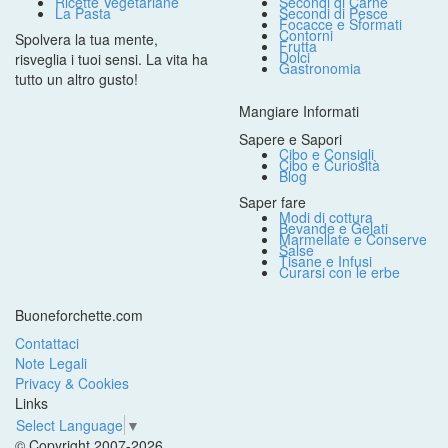
Ricette Vegetariane
Secondi di Carne
La Pasta
Secondi di Pesce
Focacce e Sformati
Contorni
Spolvera la tua mente,
Frutta
Dolci
risveglia i tuoi sensi. La vita ha
Gastronomia
tutto un altro gusto!
Mangiare Informati
Sapere e Sapori
Cibo e Consigli
Cibo e Curiosità
Blog
Saper fare
Modi di cottura
Bevande e Gelati
Marmellate e Conserve
Salse
Tisane e Infusi
Curarsi con le erbe
Buoneforchette.com
Contattaci
Note Legali
Privacy & Cookies
Links
Select Language
▼
© Copyright 2007-2026