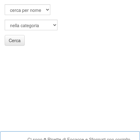
Cerca
Ci sono
0
Ricette di Focacce e Sformati con coniglio