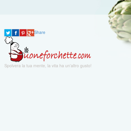
Share
Spolvera la tua mente, la vita ha un'altro gusto!