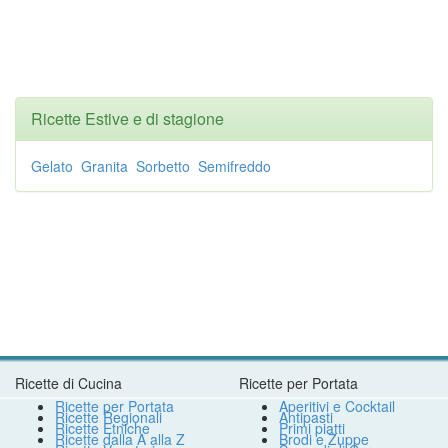
Ricette Estive e di stagione
Gelato
Granita
Sorbetto
Semifreddo
Ricette di Cucina
Ricette per Portata
Ricette per Portata
Aperitivi e Cocktail
Ricette Regionali
Antipasti
Ricette Etniche
Primi piatti
Ricette dalla A alla Z
Brodi e Zuppe