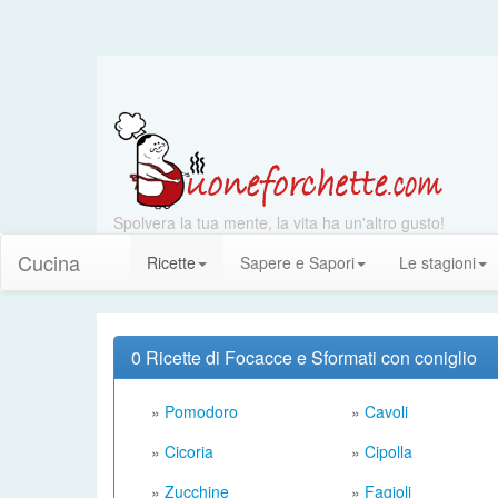
Spolvera la tua mente, la vita ha un'altro gusto!
Cucina
Ricette
Sapere e Sapori
Le stagioni
0 Ricette di Focacce e Sformati con coniglio
»
Pomodoro
»
Cavoli
»
Cicoria
»
Cipolla
»
Zucchine
»
Fagioli