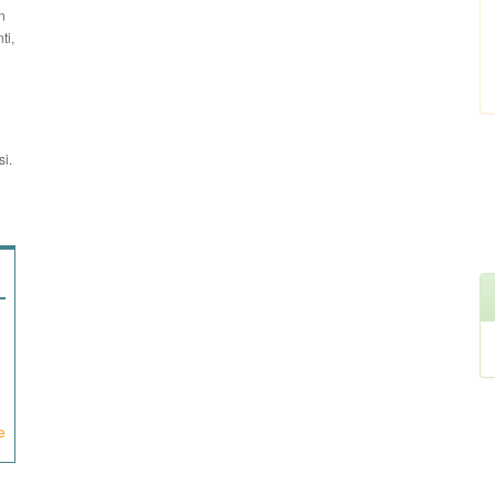
n
ti,
si.
e