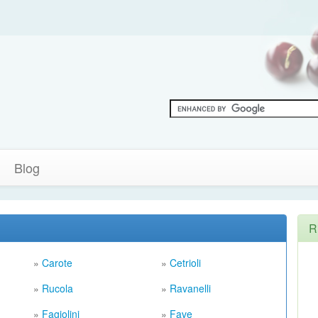
Blog
R
»
Carote
»
Cetrioli
»
Rucola
»
Ravanelli
»
Fagiolini
»
Fave