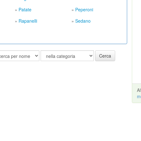
»
Patate
»
Peperoni
»
Rapanelli
»
Sedano
Cerca
A
m