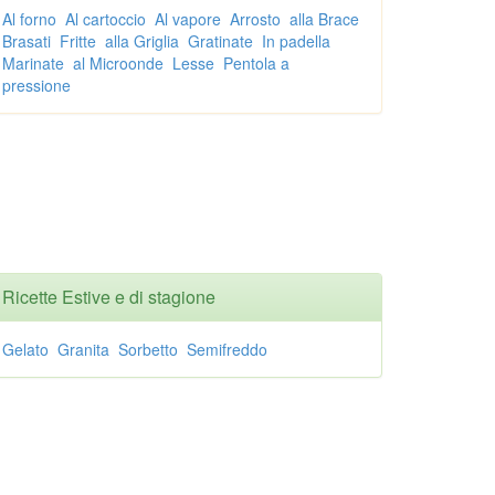
Al forno
Al cartoccio
Al vapore
Arrosto
alla Brace
Brasati
Fritte
alla Griglia
Gratinate
In padella
Marinate
al Microonde
Lesse
Pentola a
pressione
Ricette Estive e di stagione
Gelato
Granita
Sorbetto
Semifreddo