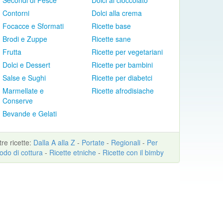
Secondi di Pesce
Dolci al cioccolato
Contorni
Dolci alla crema
Focacce e Sformati
Ricette base
Brodi e Zuppe
Ricette sane
Frutta
Ricette per vegetariani
Dolci e Dessert
Ricette per bambini
Salse e Sughi
Ricette per diabetci
Marmellate e
Ricette afrodisiache
Conserve
Bevande e Gelati
ltre
ricette
:
Dalla A alla Z
-
Portate
-
Regionali
-
Per
odo di cottura
-
Ricette etniche
-
Ricette con il bimby