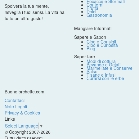
Focacce e Sformati
Contorni
Spolvera la tua mente,
Frutta
Dolci
risveglia i tuoi sensi. La vita ha
Gastronomia
tutto un altro gusto!
Mangiare Informati
Sapere e Sapori
Cibo e Consigli
Cibo e Curiosità
Blog
Saper fare
Modi di cottura
Bevande e Gelati
Marmellate e Conserve
Salse
Tisane e Infusi
Curarsi con le erbe
Buoneforchette.com
Contattaci
Note Legali
Privacy & Cookies
Links
Select Language
▼
© Copyright 2007-2026
Tutti i diritti riservati