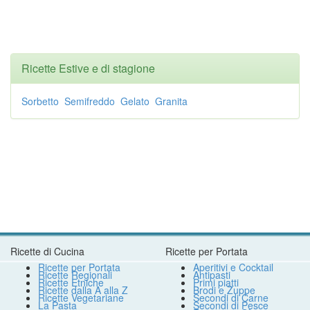
Ricette Estive e di stagione
Sorbetto
Semifreddo
Gelato
Granita
Ricette di Cucina
Ricette per Portata
Ricette per Portata
Aperitivi e Cocktail
Ricette Regionali
Antipasti
Ricette Etniche
Primi piatti
Ricette dalla A alla Z
Brodi e Zuppe
Ricette Vegetariane
Secondi di Carne
La Pasta
Secondi di Pesce