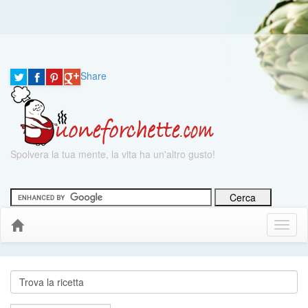
Share
Spolvera la tua mente, la vita ha un'altro gusto!
Menu
Down
Cerca