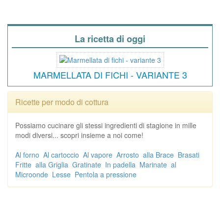
La ricetta di oggi
MARMELLATA DI FICHI - VARIANTE 3
Ricette per modo di cottura
Possiamo cucinare gli stessi ingredienti di stagione in mille
modi diversi... scopri insieme a noi come!
Al forno
Al cartoccio
Al vapore
Arrosto
alla Brace
Brasati
Fritte
alla Griglia
Gratinate
In padella
Marinate
al
Microonde
Lesse
Pentola a pressione