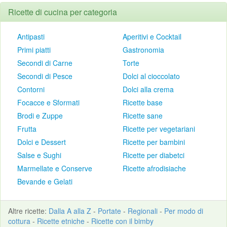
Ricette di cucina per categoria
Antipasti
Aperitivi e Cocktail
Primi piatti
Gastronomia
Secondi di Carne
Torte
Secondi di Pesce
Dolci al cioccolato
Contorni
Dolci alla crema
Focacce e Sformati
Ricette base
Brodi e Zuppe
Ricette sane
Frutta
Ricette per vegetariani
Dolci e Dessert
Ricette per bambini
Salse e Sughi
Ricette per diabetci
Marmellate e Conserve
Ricette afrodisiache
Bevande e Gelati
Altre
ricette
:
Dalla A alla Z
-
Portate
-
Regionali
-
Per modo di
cottura
-
Ricette etniche
-
Ricette con il bimby