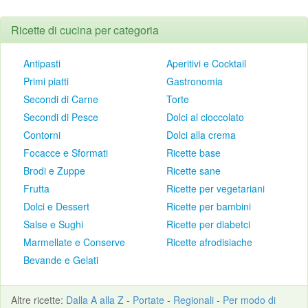
Ricette di cucina per categoria
Antipasti
Aperitivi e Cocktail
Primi piatti
Gastronomia
Secondi di Carne
Torte
Secondi di Pesce
Dolci al cioccolato
Contorni
Dolci alla crema
Focacce e Sformati
Ricette base
Brodi e Zuppe
Ricette sane
Frutta
Ricette per vegetariani
Dolci e Dessert
Ricette per bambini
Salse e Sughi
Ricette per diabetci
Marmellate e Conserve
Ricette afrodisiache
Bevande e Gelati
Altre
ricette
:
Dalla A alla Z
-
Portate
-
Regionali
-
Per modo di