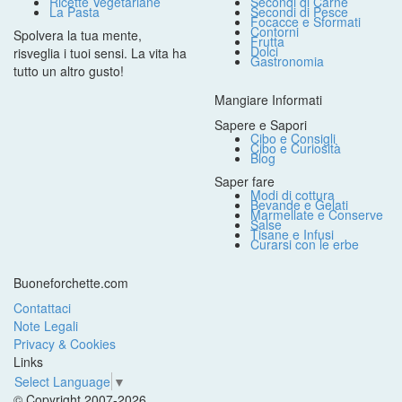
Ricette Vegetariane
Secondi di Carne
La Pasta
Secondi di Pesce
Focacce e Sformati
Contorni
Spolvera la tua mente,
Frutta
Dolci
risveglia i tuoi sensi. La vita ha
Gastronomia
tutto un altro gusto!
Mangiare Informati
Sapere e Sapori
Cibo e Consigli
Cibo e Curiosità
Blog
Saper fare
Modi di cottura
Bevande e Gelati
Marmellate e Conserve
Salse
Tisane e Infusi
Curarsi con le erbe
Buoneforchette.com
Contattaci
Note Legali
Privacy & Cookies
Links
Select Language
▼
© Copyright 2007-2026