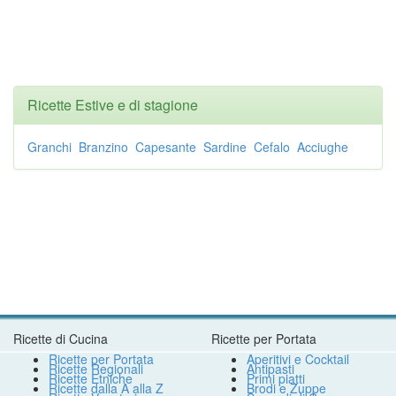
Ricette Estive e di stagione
Granchi
Branzino
Capesante
Sardine
Cefalo
Acciughe
Ricette di Cucina
Ricette per Portata
Ricette per Portata
Aperitivi e Cocktail
Ricette Regionali
Antipasti
Ricette Etniche
Primi piatti
Ricette dalla A alla Z
Brodi e Zuppe