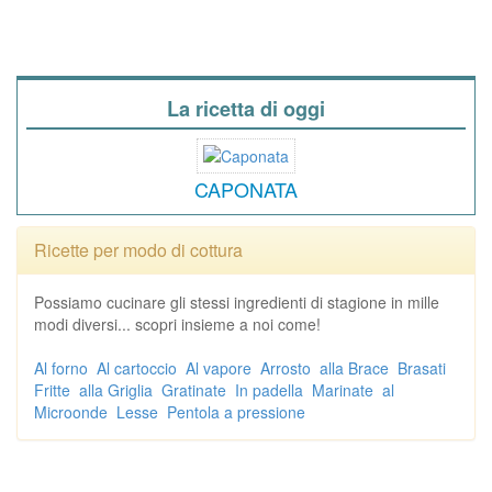
La ricetta di oggi
CAPONATA
Ricette per modo di cottura
Possiamo cucinare gli stessi ingredienti di stagione in mille
modi diversi... scopri insieme a noi come!
Al forno
Al cartoccio
Al vapore
Arrosto
alla Brace
Brasati
Fritte
alla Griglia
Gratinate
In padella
Marinate
al
Microonde
Lesse
Pentola a pressione