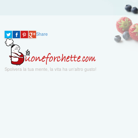
Share
Spolvera la tua mente, la vita ha un'altro gusto!