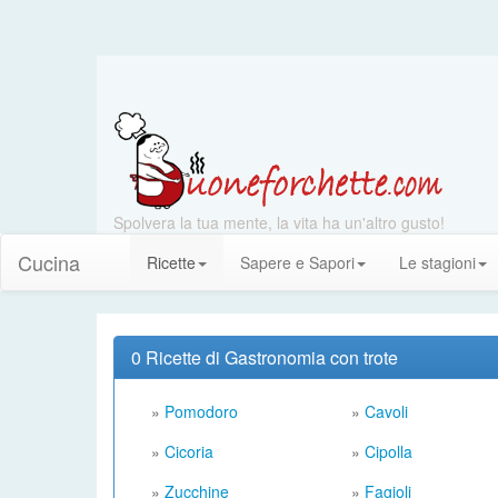
Spolvera la tua mente, la vita ha un'altro gusto!
Cucina
Ricette
Sapere e Sapori
Le stagioni
0 Ricette di Gastronomia con trote
»
Pomodoro
»
Cavoli
»
Cicoria
»
Cipolla
»
Zucchine
»
Fagioli