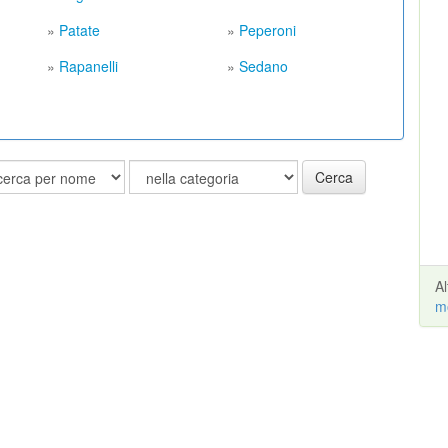
»
Patate
»
Peperoni
»
Rapanelli
»
Sedano
Cerca
A
m