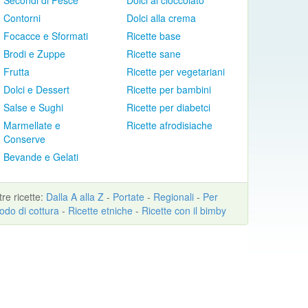
Secondi di Pesce
Dolci al cioccolato
Contorni
Dolci alla crema
Focacce e Sformati
Ricette base
Brodi e Zuppe
Ricette sane
Frutta
Ricette per vegetariani
Dolci e Dessert
Ricette per bambini
Salse e Sughi
Ricette per diabetci
Marmellate e
Ricette afrodisiache
Conserve
Bevande e Gelati
ltre
ricette
:
Dalla A alla Z
-
Portate
-
Regionali
-
Per
odo di cottura
-
Ricette etniche
-
Ricette con il bimby