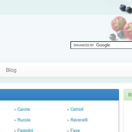
Blog
R
»
Carote
»
Cetrioli
»
Rucola
»
Ravanelli
»
Fagiolini
»
Fave