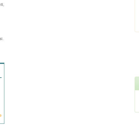
ti,
si.
e