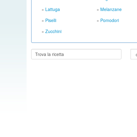
»
Lattuga
»
Melanzane
»
Piselli
»
Pomodori
»
Zucchini
Cerca