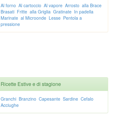
Al forno
Al cartoccio
Al vapore
Arrosto
alla Brace
Brasati
Fritte
alla Griglia
Gratinate
In padella
Marinate
al Microonde
Lesse
Pentola a
pressione
Ricette Estive e di stagione
Granchi
Branzino
Capesante
Sardine
Cefalo
Acciughe