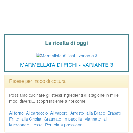
La ricetta di oggi
MARMELLATA DI FICHI - VARIANTE 3
Ricette per modo di cottura
Possiamo cucinare gli stessi ingredienti di stagione in mille
modi diversi... scopri insieme a noi come!
Al forno
Al cartoccio
Al vapore
Arrosto
alla Brace
Brasati
Fritte
alla Griglia
Gratinate
In padella
Marinate
al
Microonde
Lesse
Pentola a pressione