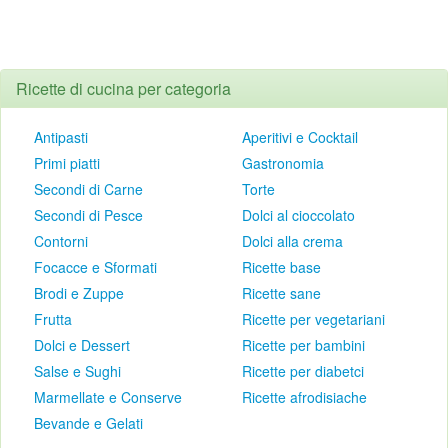
Ricette di cucina per categoria
Antipasti
Aperitivi e Cocktail
Primi piatti
Gastronomia
Secondi di Carne
Torte
Secondi di Pesce
Dolci al cioccolato
Contorni
Dolci alla crema
Focacce e Sformati
Ricette base
Brodi e Zuppe
Ricette sane
Frutta
Ricette per vegetariani
Dolci e Dessert
Ricette per bambini
Salse e Sughi
Ricette per diabetci
Marmellate e Conserve
Ricette afrodisiache
Bevande e Gelati