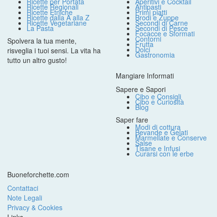
Ricette per Portata
Aperitivi e Cocktail
Ricette Regionali
Antipasti
Ricette Etniche
Primi piatti
Ricette dalla A alla Z
Brodi e Zuppe
Ricette Vegetariane
Secondi di Carne
La Pasta
Secondi di Pesce
Focacce e Sformati
Contorni
Spolvera la tua mente,
Frutta
Dolci
risveglia i tuoi sensi. La vita ha
Gastronomia
tutto un altro gusto!
Mangiare Informati
Sapere e Sapori
Cibo e Consigli
Cibo e Curiosità
Blog
Saper fare
Modi di cottura
Bevande e Gelati
Marmellate e Conserve
Salse
Tisane e Infusi
Curarsi con le erbe
Buoneforchette.com
Contattaci
Note Legali
Privacy & Cookies