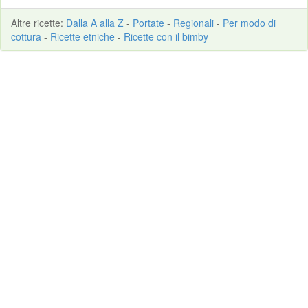
Altre
ricette
:
Dalla A alla Z
-
Portate
-
Regionali
-
Per modo di
cottura
-
Ricette etniche
-
Ricette con il bimby