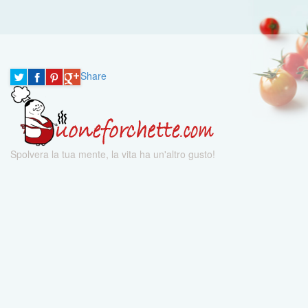
Share
Spolvera la tua mente, la vita ha un'altro gusto!