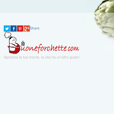
Share
Spolvera la tua mente, la vita ha un'altro gusto!