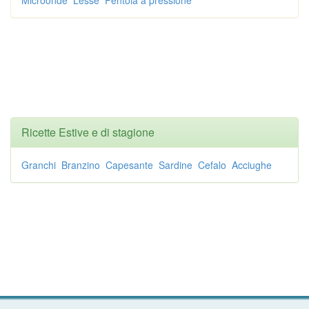
Microonde
Lesse
Pentola a pressione
Ricette Estive e di stagione
Granchi
Branzino
Capesante
Sardine
Cefalo
Acciughe