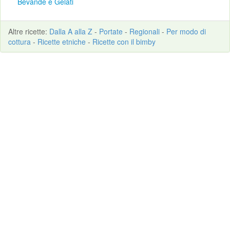
Bevande e Gelati
Altre
ricette
:
Dalla A alla Z
-
Portate
-
Regionali
-
Per modo di
cottura
-
Ricette etniche
-
Ricette con il bimby