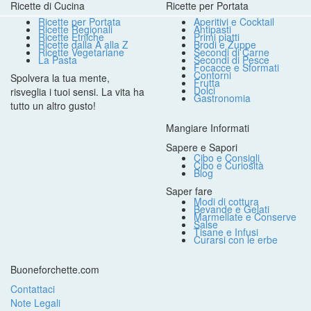
Ricette di Cucina
Ricette per Portata
Ricette per Portata
Aperitivi e Cocktail
Ricette Regionali
Antipasti
Ricette Etniche
Primi piatti
Ricette dalla A alla Z
Brodi e Zuppe
Ricette Vegetariane
Secondi di Carne
La Pasta
Secondi di Pesce
Focacce e Sformati
Contorni
Spolvera la tua mente,
Frutta
Dolci
risveglia i tuoi sensi. La vita ha
Gastronomia
tutto un altro gusto!
Mangiare Informati
Sapere e Sapori
Cibo e Consigli
Cibo e Curiosità
Blog
Saper fare
Modi di cottura
Bevande e Gelati
Marmellate e Conserve
Salse
Tisane e Infusi
Curarsi con le erbe
Buoneforchette.com
Contattaci
Note Legali