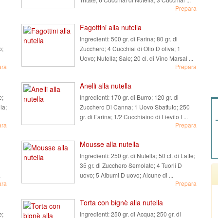
Prepara
Fagottini alla nutella
Ingredienti:
500 gr. di Farina; 80 gr. di
o;
Zucchero; 4 Cucchiai di Olio D oliva; 1
Uovo; Nutella; Sale; 20 cl. di Vino Marsal ...
ara
Prepara
Anelli alla nutella
e;
Ingredienti:
170 gr. di Burro; 120 gr. di
la;
Zucchero Di Canna; 1 Uovo Sbattuto; 250
gr. di Farina; 1/2 Cucchiaino di Lievito I ...
ara
Prepara
Mousse alla nutella
Ingredienti:
250 gr. di Nutella; 50 cl. di Latte;
35 gr. di Zucchero Semolato; 4 Tuorli D
.
uovo; 5 Albumi D uovo; Alcune di ...
ara
Prepara
Torta con bignè alla nutella
e;
Ingredienti:
250 gr. di Acqua; 250 gr. di