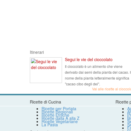
Itinerari
Segui le vie del cioccolato
Il cioccolato è un alimento che viene
derivato dai semi della pianta del cacao. I
nome della pianta letteralmente significa
"cacao cibo degli dei".
Vai alle ricette al cioccol
Ricette di Cucina
Ricette 
Ricette per Portata
Ap
Ricette Regionali
An
Ricette Etniche
Pr
Ricette dalla A alla Z
B
Ricette Vegetariane
S
La Pasta
S
F