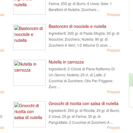
i
Farina; 250 gr. di Burro; 6 Uova; Sale; 1
Barattolo di Nutella; Zucchero ...
ara
Prepara
Bastoncini di nocciole e nutella
Ingredienti:
200 gr. di Pasta Sfoglia; 30 gr. di
Nocciole; Zucchero; Nutella; 90 gr. di
Zucchero A Velo; 1/2 Albume D uovo ...
ara
Prepara
Nutella in carrozza
Ingredienti:
2 Ciriole di Pane Raffermo Di
Un Giorno; Nutella; 20 cl. di Latte; 2
Cucchiai di Zucchero; Olio Per Friggere;
Zucc ...
ara
Prepara
Gnocchi di ricotta con salsa di nutella
Ingredienti:
250 gr. di Ricotta; 20 gr. di Burro;
00
2 Uova; 25 gr. di Farina; 35 gr. di
Pangrattato; 2 Cucchiai di Zucchero A ...
ara
Prepara