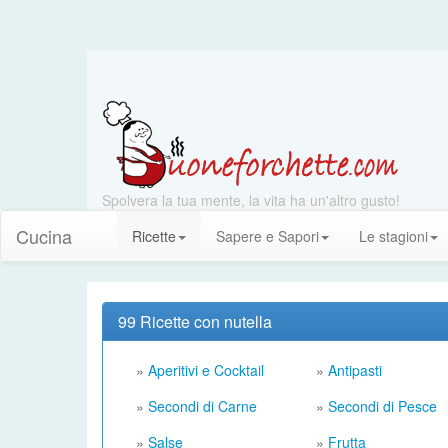
Spolvera la tua mente, la vita ha un'altro gusto!
Cucina
Ricette
Sapere e Sapori
Le stagioni
99 Ricette con nutella
»
Aperitivi e Cocktail
»
Antipasti
»
Secondi di Carne
»
Secondi di Pesce
»
Salse
»
Frutta