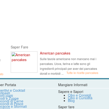
Saper Fare
American pancakes
Sulle tavole americane non mancano mai i
l
pancakes. Uova, farina e latte sono gli
ingredienti principali per aver dei pancakes
Tutte le ricette pancakes
dorati e morbidi ...
ato
per Portata
Mangiare Informati
eritivi e Cocktail
Sapere e Sapori
tipasti
Cibo e Consigli
imi piatti
Cibo e Curiosità
rodi e Zuppe
Blog
econdi di Carne
econdi di Pesce
ocacce e Sformati
Saper fare