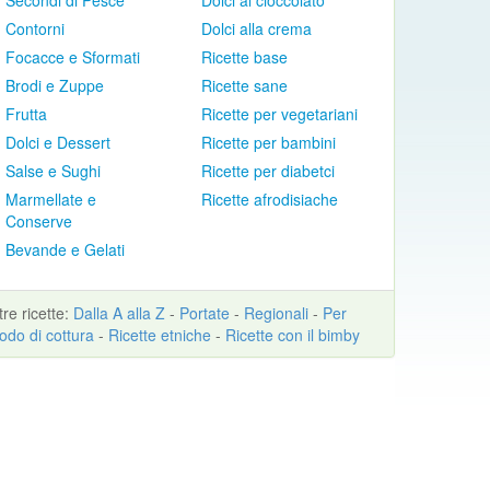
Secondi di Pesce
Dolci al cioccolato
Contorni
Dolci alla crema
Focacce e Sformati
Ricette base
Brodi e Zuppe
Ricette sane
Frutta
Ricette per vegetariani
Dolci e Dessert
Ricette per bambini
Salse e Sughi
Ricette per diabetci
Marmellate e
Ricette afrodisiache
Conserve
Bevande e Gelati
ltre
ricette
:
Dalla A alla Z
-
Portate
-
Regionali
-
Per
odo di cottura
-
Ricette etniche
-
Ricette con il bimby