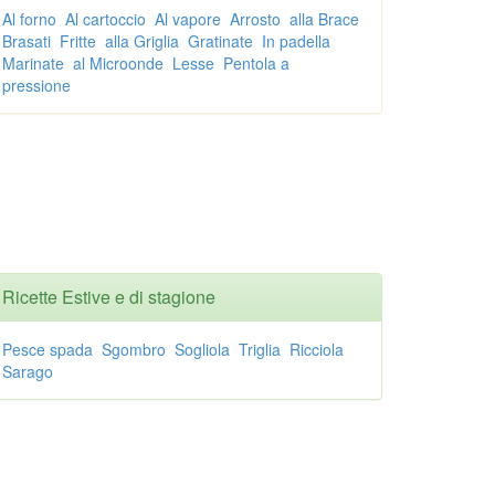
Al forno
Al cartoccio
Al vapore
Arrosto
alla Brace
Brasati
Fritte
alla Griglia
Gratinate
In padella
Marinate
al Microonde
Lesse
Pentola a
pressione
Ricette Estive e di stagione
Pesce spada
Sgombro
Sogliola
Triglia
Ricciola
Sarago