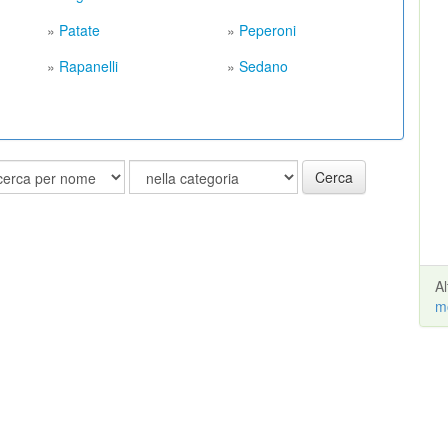
»
Patate
»
Peperoni
»
Rapanelli
»
Sedano
Cerca
A
m