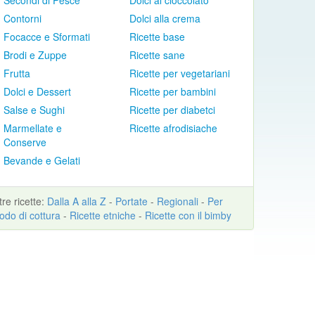
Secondi di Pesce
Dolci al cioccolato
Contorni
Dolci alla crema
Focacce e Sformati
Ricette base
Brodi e Zuppe
Ricette sane
Frutta
Ricette per vegetariani
Dolci e Dessert
Ricette per bambini
Salse e Sughi
Ricette per diabetci
Marmellate e
Ricette afrodisiache
Conserve
Bevande e Gelati
ltre
ricette
:
Dalla A alla Z
-
Portate
-
Regionali
-
Per
odo di cottura
-
Ricette etniche
-
Ricette con il bimby