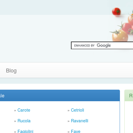
Blog
ale
R
»
Carote
»
Cetrioli
»
Rucola
»
Ravanelli
»
Fagiolini
»
Fave