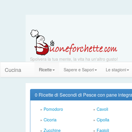
Spolvera la tua mente, la vita ha un'altro gusto!
Cucina
Ricette
Sapere e Sapori
Le stagioni
0 Ricette di Secondi di Pesce con pane integr
»
Pomodoro
»
Cavoli
»
Cicoria
»
Cipolla
»
Zucchine
»
Fagioli