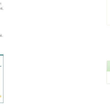
n
ti,
si.
e