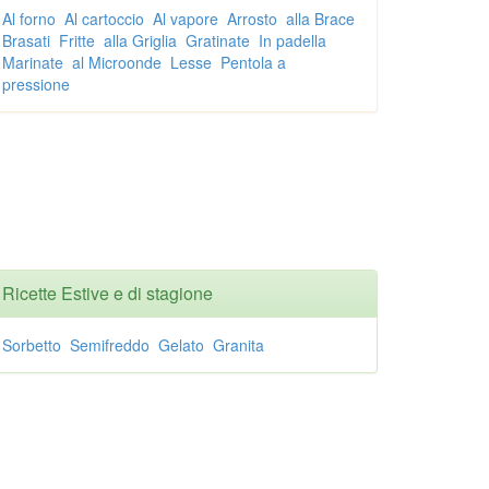
Al forno
Al cartoccio
Al vapore
Arrosto
alla Brace
Brasati
Fritte
alla Griglia
Gratinate
In padella
Marinate
al Microonde
Lesse
Pentola a
pressione
Ricette Estive e di stagione
Sorbetto
Semifreddo
Gelato
Granita